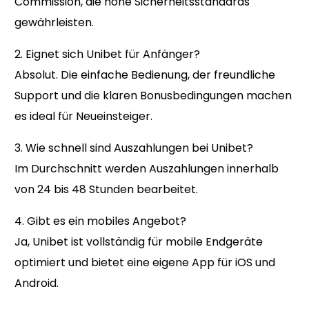
Commission, die hohe Sicherheitsstandards
gewährleisten.
2. Eignet sich Unibet für Anfänger?
Absolut. Die einfache Bedienung, der freundliche
Support und die klaren Bonusbedingungen machen
es ideal für Neueinsteiger.
3. Wie schnell sind Auszahlungen bei Unibet?
Im Durchschnitt werden Auszahlungen innerhalb
von 24 bis 48 Stunden bearbeitet.
4. Gibt es ein mobiles Angebot?
Ja, Unibet ist vollständig für mobile Endgeräte
optimiert und bietet eine eigene App für iOS und
Android.