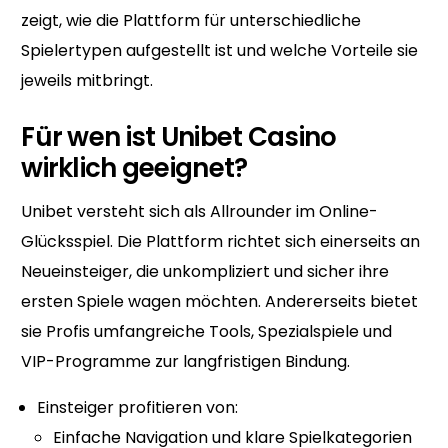
zeigt, wie die Plattform für unterschiedliche
Spielertypen aufgestellt ist und welche Vorteile sie
jeweils mitbringt.
Für wen ist Unibet Casino
wirklich geeignet?
Unibet versteht sich als Allrounder im Online-
Glücksspiel. Die Plattform richtet sich einerseits an
Neueinsteiger, die unkompliziert und sicher ihre
ersten Spiele wagen möchten. Andererseits bietet
sie Profis umfangreiche Tools, Spezialspiele und
VIP-Programme zur langfristigen Bindung.
Einsteiger profitieren von:
Einfache Navigation und klare Spielkategorien