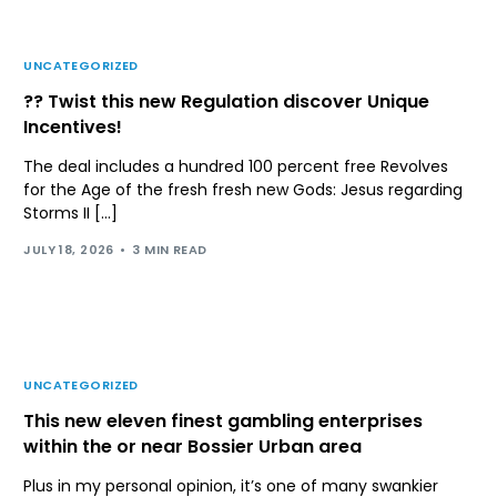
UNCATEGORIZED
?? Twist this new Regulation discover Unique
Incentives!
The deal includes a hundred 100 percent free Revolves
for the Age of the fresh fresh new Gods: Jesus regarding
Storms II […]
JULY 18, 2026
3 MIN READ
UNCATEGORIZED
This new eleven finest gambling enterprises
within the or near Bossier Urban area
Plus in my personal opinion, it’s one of many swankier