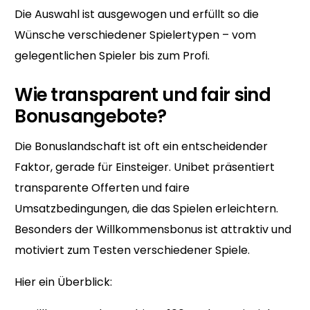
Die Auswahl ist ausgewogen und erfüllt so die
Wünsche verschiedener Spielertypen – vom
gelegentlichen Spieler bis zum Profi.
Wie transparent und fair sind
Bonusangebote?
Die Bonuslandschaft ist oft ein entscheidender
Faktor, gerade für Einsteiger. Unibet präsentiert
transparente Offerten und faire
Umsatzbedingungen, die das Spielen erleichtern.
Besonders der Willkommensbonus ist attraktiv und
motiviert zum Testen verschiedener Spiele.
Hier ein Überblick: