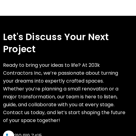
Let's Discuss Your Next
Project
Ready to bring your ideas to life? At 203k
Contractors Inc, we’re passionate about turning
your dreams into expertly crafted spaces.
Whether you’re planning a small renovation or a
major transformation, our team is here to listen,
guide, and collaborate with you at every stage.
Contact us today, and let’s start shaping the future
of your space together!
310 919 7415