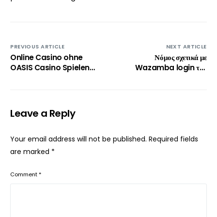
PREVIOUS ARTICLE
NEXT ARTICLE
Online Casino ohne
Νόμος σχετικά με
OASIS Casino Spielen
Wazamba login την
ohne Sperrdatei
προστασία των αδειών
οδήγησης αγοραστών στον
τομέα των διαδικτυακών
τυχερών παιχνιδιών
Leave a Reply
Your email address will not be published.
Required fields
are marked
*
Comment
*