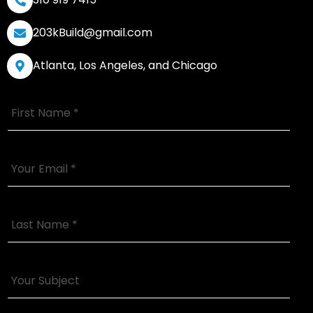
203kBuild@gmail.com
Atlanta, Los Angeles, and Chicago
F
i
r
s
t
Y
N
o
a
u
m
r
e
E
L
*
m
a
a
s
i
t
l
N
Y
*
a
o
m
u
e
r