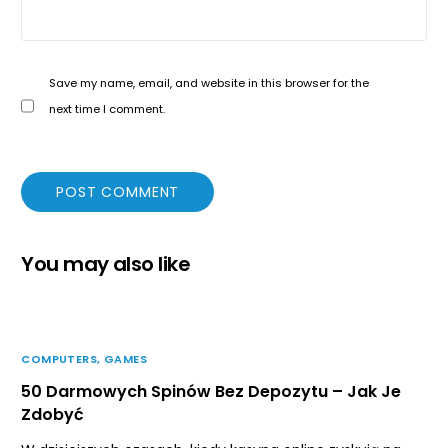
Save my name, email, and website in this browser for the
next time I comment.
You may also like
COMPUTERS, GAMES
50 Darmowych Spinów Bez Depozytu – Jak Je
Zdobyć