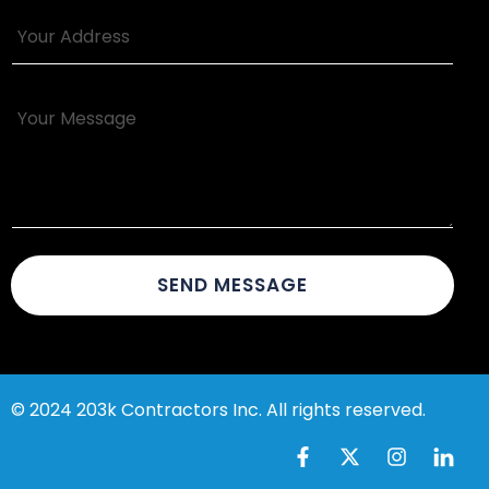
*
S
Y
u
o
b
u
j
r
e
A
Y
c
d
o
t
d
u
r
r
e
M
s
e
s
s
s
a
SEND MESSAGE
g
e
© 2024 203k Contractors Inc. All rights reserved.