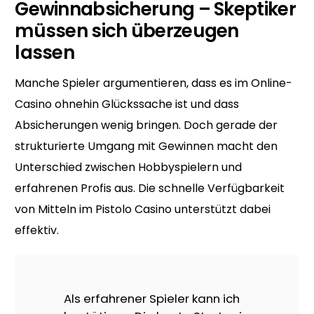
Gewinnabsicherung – Skeptiker
müssen sich überzeugen
lassen
Manche Spieler argumentieren, dass es im Online-
Casino ohnehin Glückssache ist und dass
Absicherungen wenig bringen. Doch gerade der
strukturierte Umgang mit Gewinnen macht den
Unterschied zwischen Hobbyspielern und
erfahrenen Profis aus. Die schnelle Verfügbarkeit
von Mitteln im Pistolo Casino unterstützt dabei
effektiv.
Als erfahrener Spieler kann ich