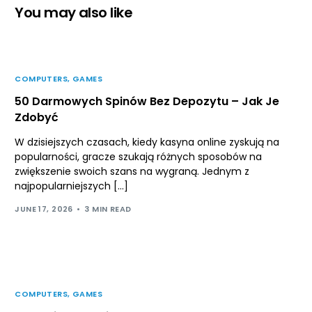
You may also like
COMPUTERS, GAMES
50 Darmowych Spinów Bez Depozytu – Jak Je
Zdobyć
W dzisiejszych czasach, kiedy kasyna online zyskują na
popularności, gracze szukają różnych sposobów na
zwiększenie swoich szans na wygraną. Jednym z
najpopularniejszych […]
JUNE 17, 2026
3 MIN READ
COMPUTERS, GAMES