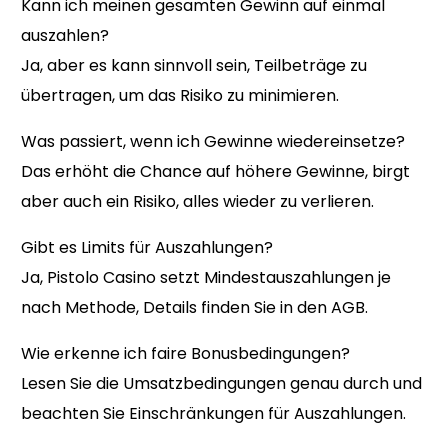
Kann ich meinen gesamten Gewinn auf einmal
auszahlen?
Ja, aber es kann sinnvoll sein, Teilbeträge zu
übertragen, um das Risiko zu minimieren.
Was passiert, wenn ich Gewinne wiedereinsetze?
Das erhöht die Chance auf höhere Gewinne, birgt
aber auch ein Risiko, alles wieder zu verlieren.
Gibt es Limits für Auszahlungen?
Ja, Pistolo Casino setzt Mindestauszahlungen je
nach Methode, Details finden Sie in den AGB.
Wie erkenne ich faire Bonusbedingungen?
Lesen Sie die Umsatzbedingungen genau durch und
beachten Sie Einschränkungen für Auszahlungen.