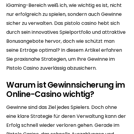
iGaming-Bereich weiß ich, wie wichtig es ist, nicht
nur erfolgreich zu spielen, sondern auch Gewinne
sicher zu verwalten. Das pistolo casino hebt sich
durch sein innovatives Spielportfolio und attraktive
Bonusangebote hervor, doch wie schützt man
seine Erträge optimal? In diesem Artikel erfahren
Sie praxisnahe Strategien, um Ihre Gewinne im
Pistolo Casino zuverlässig abzusichern.
Warum ist Gewinnsicherung im
Online-Casino wichtig?
Gewinne sind das Ziel jedes Spielers. Doch ohne
eine klare Strategie für deren Verwaltung kann der
Erfolg schnell wieder verloren gehen. Gerade im