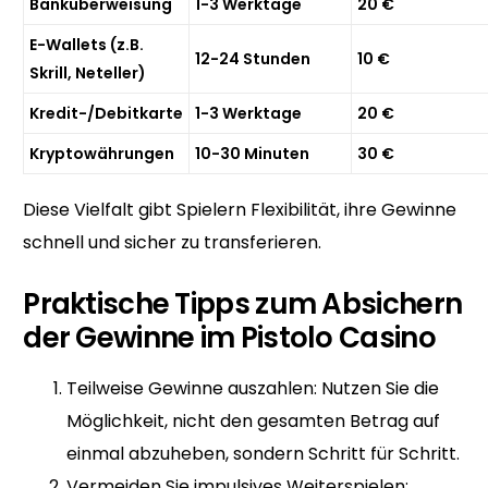
Banküberweisung
1-3 Werktage
20 €
E-Wallets (z.B.
12-24 Stunden
10 €
Skrill, Neteller)
Kredit-/Debitkarte
1-3 Werktage
20 €
Kryptowährungen
10-30 Minuten
30 €
Diese Vielfalt gibt Spielern Flexibilität, ihre Gewinne
schnell und sicher zu transferieren.
Praktische Tipps zum Absichern
der Gewinne im Pistolo Casino
Teilweise Gewinne auszahlen: Nutzen Sie die
Möglichkeit, nicht den gesamten Betrag auf
einmal abzuheben, sondern Schritt für Schritt.
Vermeiden Sie impulsives Weiterspielen: