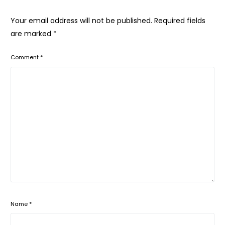
Your email address will not be published.
Required fields
are marked
*
Comment
*
Name
*