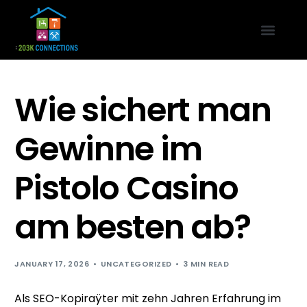
Wie sichert man
Gewinne im
Pistolo Casino
am besten ab?
JANUARY 17, 2026
UNCATEGORIZED
3 MIN READ
Als SEO-Kopiraÿter mit zehn Jahren Erfahrung im