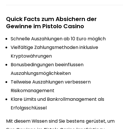
Quick Facts zum Absichern der
Gewinne im Pistolo Casino
Schnelle Auszahlungen ab 10 Euro möglich
Vielfältige Zahlungsmethoden inklusive
Kryptowährungen
Bonusbedingungen beeinflussen
Auszahlungsmöglichkeiten
Teilweise Auszahlungen verbessern
Risikomanagement
Klare Limits und Bankrollmanagement als
Erfolgsschlüssel
Mit diesem Wissen sind Sie bestens gerüstet, um