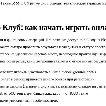
.
Также Loto Club регулярно проводит тематические турниры и 
о Клуб: как начать играть он
ции и финансовых операций. Приложение доступно в Google Pla
можете быстро проверить результаты и убедиться в статусе своего
лотерее на удаленном игровом месте, необходимо пройти иденти
ьные розыгрыши, кено, лотерейные билеты с мгновенным результ
озволяет игрокам участвовать в них в любое удобное время.
билет в рамках приветственного бонуса при регистрации.
нить депозит), а затем приступить к активным ставкам на сайте
 от 500 тенге, для банковских карт — от 1000 тенге.
енными уникальными особенностями.