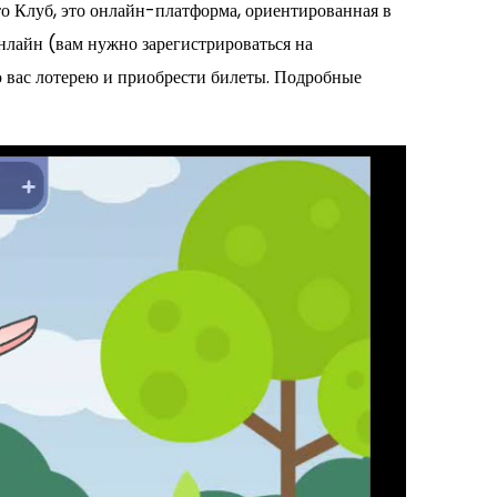
то Клуб, это онлайн-платформа, ориентированная в
онлайн (вам нужно зарегистрироваться на
ю вас лотерею и приобрести билеты. Подробные