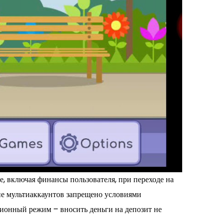
е, включая финансы пользователя, при переходе на
ние мультиаккаунтов запрещено условиями
ционный режим – вносить деньги на депозит не