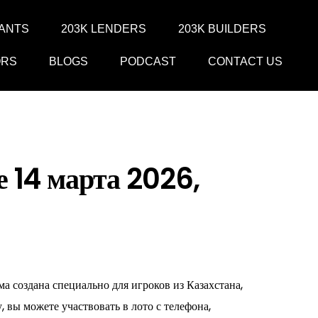
TANTS
203K LENDERS
203K BUILDERS
ORS
BLOGS
PODCAST
CONTACT US
 14 марта 2026,
 создана специально для игроков из Казахстана,
вы можете участвовать в лото с телефона,