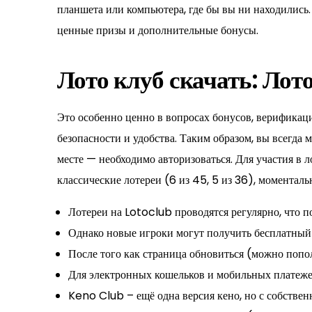
планшета или компьютера, где бы вы ни находились
ценные призы и дополнительные бонусы.
Лото клуб скачать: Лот
Это особенно ценно в вопросах бонусов, верифика
безопасности и удобства. Таким образом, вы всегда 
месте — необходимо авторизоваться. Для участия в 
классические лотереи (6 из 45, 5 из 36), моментал
Лотереи на Lotoclub проводятся регулярно, что п
Однако новые игроки могут получить бесплатный 
После того как страница обновиться (можно попол
Для электронных кошельков и мобильных платежей,
Keno Club – ещё одна версия кено, но с собств