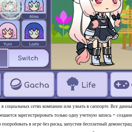
 в социальных сетях компании или узнать в саппорте. Все данны
решается зарегистрировать только одну учетную запись – созда
попробовать в игре без риска, запустив бесплатный демонстра