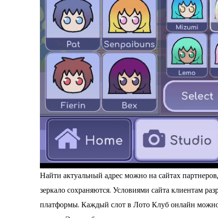
Найти актуальный адрес можно на сайтах партнеров,
зеркало сохраняются. Условиями сайта клиентам раз
платформы. Каждый слот в Лото Клуб онлайн можно 