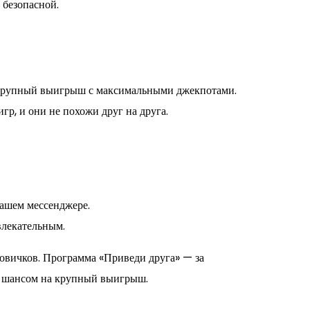
 безопасной.
 крупный выигрыш с максимальными джекпотами.
р, и они не похожи друг на друга.
вашем мессенджере.
влекательным.
овичков. Программа «Приведи друга» — за
и шансом на крупный выигрыш.