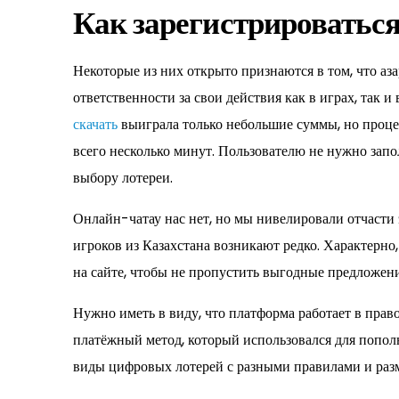
Как зарегистрироваться
Некоторые из них открыто признаются в том, что аз
ответственности за свои действия как в играх, так 
скачать
выиграла только небольшие суммы, но процес
всего несколько минут. Пользователю не нужно зап
выбору лотереи.
Онлайн-чатау нас нет, но мы нивелировали отчасти э
игроков из Казахстана возникают редко. Характерно,
на сайте, чтобы не пропустить выгодные предложен
Нужно иметь в виду, что платформа работает в право
платёжный метод, который использовался для попол
виды цифровых лотерей с разными правилами и раз