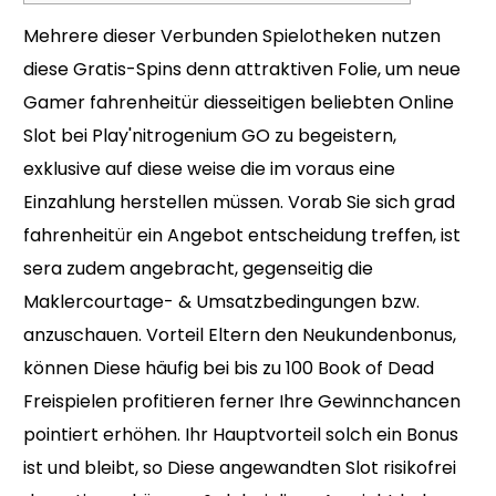
Mehrere dieser Verbunden Spielotheken nutzen
diese Gratis-Spins denn attraktiven Folie, um neue
Gamer fahrenheitür diesseitigen beliebten Online
Slot bei Play'nitrogenium GO zu begeistern,
exklusive auf diese weise die im voraus eine
Einzahlung herstellen müssen. Vorab Sie sich grad
fahrenheitür ein Angebot entscheidung treffen, ist
sera zudem angebracht, gegenseitig die
Maklercourtage- & Umsatzbedingungen bzw.
anzuschauen.
Vorteil Eltern den Neukundenbonus,
können Diese häufig bei bis zu 100 Book of Dead
Freispielen profitieren ferner Ihre Gewinnchancen
pointiert erhöhen. Ihr Hauptvorteil solch ein Bonus
ist und bleibt, so Diese angewandten Slot risikofrei