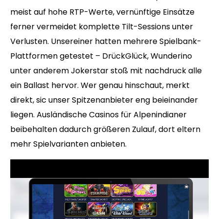
meist auf hohe RTP-Werte, vernünftige Einsätze
ferner vermeidet komplette Tilt-Sessions unter
Verlusten. Unsereiner hatten mehrere Spielbank-
Plattformen getestet – DrückGlück, Wunderino
unter anderem Jokerstar stoß mit nachdruck alle
ein Ballast hervor. Wer genau hinschaut, merkt
direkt, sic unser Spitzenanbieter eng beieinander
liegen. Ausländische Casinos für Alpenindianer
beibehalten dadurch größeren Zulauf, dort eltern
mehr Spielvarianten anbieten.