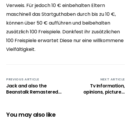
Verweis. Für jedoch 10 € einbehalten Eltern
maschinell das Startguthaben durch bis zu 10 €,
können über 50 € aufführen und beibehalten
zusätzlich 100 Freispiele. Dankfest ihr zusätzlichen
100 Freispiele erwartet Diese nur eine willkommene
Vielfältigkeit.
PREVIOUS ARTICLE
NEXT ARTICLE
Jack and also the
Tv Information,
Beanstalk Remastered
opinions, pictures,
Position Comment Get
movies
involved in it
You may also like