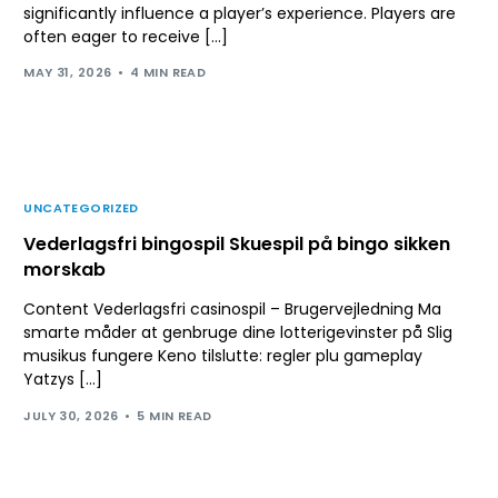
significantly influence a player’s experience. Players are
often eager to receive […]
MAY 31, 2026
4 MIN READ
UNCATEGORIZED
Vederlagsfri bingospil Skuespil på bingo sikken
morskab
Content Vederlagsfri casinospil – Brugervejledning Ma
smarte måder at genbruge dine lotterigevinster på Slig
musikus fungere Keno tilslutte: regler plu gameplay
Yatzys […]
JULY 30, 2026
5 MIN READ