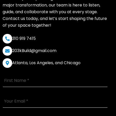
major transformation, our team is here to listen,
guide, and collaborate with you at every stage.
Contact us today, and let’s start shaping the future
of your space together!
310 919 7415
203kBuild@gmail.com
Atlanta, Los Angeles, and Chicago
F
i
r
s
t
Y
N
o
a
u
m
r
e