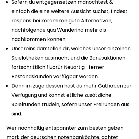
Sofern du entgegensetzen mdnöchtest &
einfach die eine weitere Aussicht suchst, findest
respons bei keramiken gute Alternativen,
nachfolgende qua Wunderino mehr als
nachkommen können.
Unsereins darstellen dir, welches unser einzelnen
Spielotheken ausmacht und die Bonusaktionen
fortschrittlich fluorür Neuartig- ferner
Bestandskunden verfügbar werden.
Denn im zuge dessen hast du mehr Guthaben zur
Verfügung und kannst etliche zusätzliche
Spielrunden trudeln, sofern unser Freirunden aus
sind.
Wer nachhaltig entspannter zum besten geben
mark der deutschen notenbanköchte, achtet