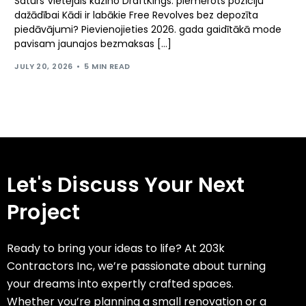
Saturs Vietējais kazino DraftKings: piemērots pozīciju
dažādībai Kādi ir labākie Free Revolves bez depozīta
piedāvājumi? Pievienojieties 2026. gada gaidītākā mode
pavisam jaunajos bezmaksas […]
JULY 20, 2026
5 MIN READ
Let's Discuss Your Next
Project
Ready to bring your ideas to life? At 203k
Contractors Inc, we’re passionate about turning
your dreams into expertly crafted spaces.
Whether you’re planning a small renovation or a