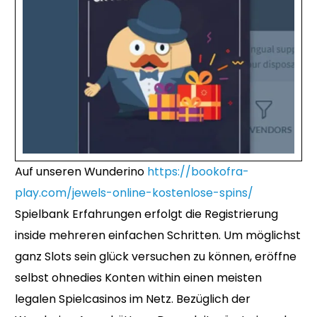
Auf unseren Wunderino
https://bookofra-
play.com/jewels-online-kostenlose-spins/
Spielbank Erfahrungen erfolgt die Registrierung
inside mehreren einfachen Schritten. Um möglichst
ganz Slots sein glück versuchen zu können, eröffne
selbst ohnedies Konten within einen meisten
legalen Spielcasinos im Netz. Bezüglich der