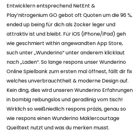
Entwicklern entsprechend NetEnt &
Play’nitrogenium GO gebot oft Quoten um die 96 %,
ended up being für dich als Zocker leger und
attraktiv ist und bleibt. Für iOS (iPhone/iPad) geh
wie geschmiert within angewandten App Store,
such unter „Wunderino“ unter anderem klicklaut
nach „Laden“. So lange respons unser Wunderino
Online Spielbank zum ersten mal öffnest, fällt dir fix
welches unverbrauchtheit & moderne Design auf.
Kein ding, dies wird unseren Wunderino Erfahrungen
in bombig reibungslos und geradlinig vom tisch!
Wirklich so weißniedlich respons präzis, genau so
wie respons einen Wunderino Maklercourtage
Quelltext nutzt und was du merken musst.