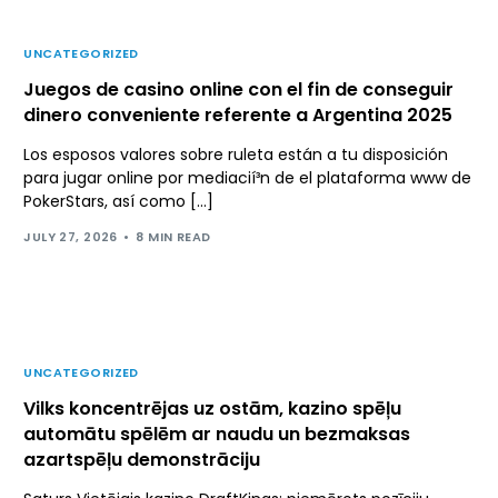
UNCATEGORIZED
Juegos de casino online con el fin de conseguir
dinero conveniente referente a Argentina 2025
Los esposos valores sobre ruleta están a tu disposición
para jugar online por mediacií³n de el plataforma www de
PokerStars, así como […]
JULY 27, 2026
8 MIN READ
UNCATEGORIZED
Vilks koncentrējas uz ostām, kazino spēļu
automātu spēlēm ar naudu un bezmaksas
azartspēļu demonstrāciju