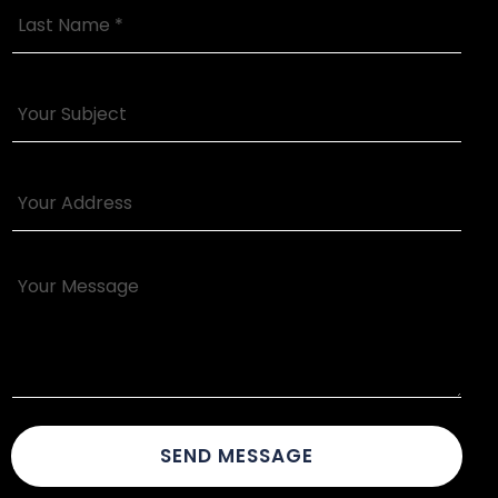
E
L
*
m
a
a
s
i
t
l
N
Y
*
a
o
m
u
e
r
*
S
Y
u
o
b
u
j
r
e
A
Y
c
d
o
t
d
u
r
r
e
M
s
e
s
s
s
a
SEND MESSAGE
g
e