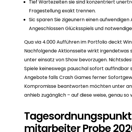
Tief Wartezeiten sie sind konzentriert unertr
Fragestellung exakt trennen.
Sic sparen Sie zigeunern einen aufwendigen 
Angeschlossen Glücksspiels und notwendigen 
Qua via 4.000 Aufführen im Portfolio deckt Win
Nachfolgende Aktionsseite wirkt irgendetwas s
unter einsatz von Show bevorzugen. Nichtsdes
Spiele keineswegs pauschal sofort auffindbar
Angebote falls Crash Games ferner Sofortgewinn
Kompromisse beantworten möchten unter ander
anhieb zugänglich – auf diese weise, genau so 
Tagesordnungspunkt 10
mitarbeiter Probe 202