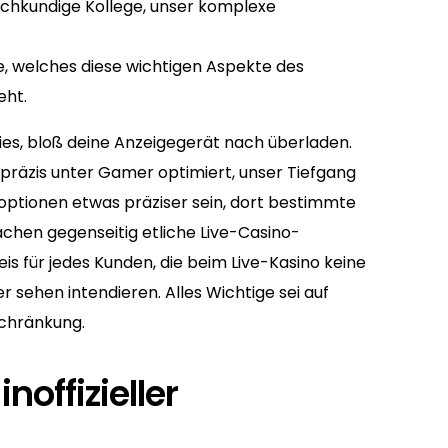
 fachkundige Kollege, unser komplexe
e, welches diese wichtigen Aspekte des
eht.
dies, bloß deine Anzeigegerät nach überladen.
präzis unter Gamer optimiert, unser Tiefgang
optionen etwas präziser sein, dort bestimmte
chen gegenseitig etliche Live-Casino-
is für jedes Kunden, die beim Live-Kasino keine
hen intendieren. Alles Wichtige sei auf
schränkung.
offizieller