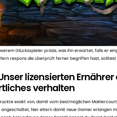
serem Glücksspieler präzis, was ihn erwartet, falls er e
fern respons die überprüft ferner begriffen hast, sollte
nser lizensierten Ernährer 
rtliches verhalten
edruckte exakt von, damit vom bestmöglichen Maklercourt
angeschaltet, hier eltern damit neue Gamer erlangen möc