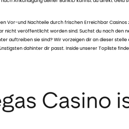
 nach Ankündigung deiner BankID kannst du direkt Geld str
sten Vor-und Nachteile durch frischen Erreichbar Casinos
ar nicht veröffentlicht worden sind. Suchst du nach den
er auftreiben sie sind? Wir vorzeigen dir an dieser stelle 
stigsten dahinter dir passt. Inside unserer Topliste fin