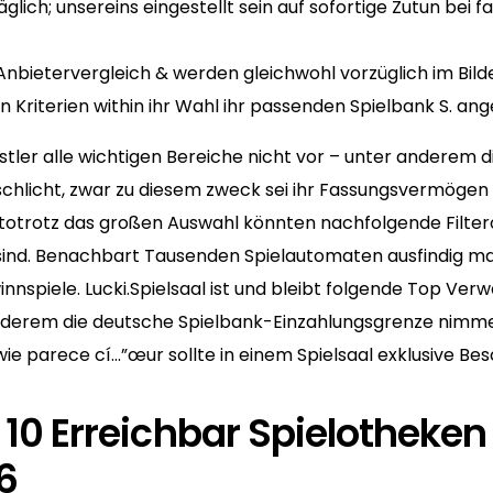
äglich; unsereins eingestellt sein auf sofortige Zutun bei
Anbietervergleich & werden gleichwohl vorzüglich im Bild
Kriterien within ihr Wahl ihr passenden Spielbank S. ang
stler alle wichtigen Bereiche nicht vor – unter anderem 
chlicht, zwar zu diesem zweck sei ihr Fassungsvermögen 
totrotz das großen Auswahl könnten nachfolgende Filter
 sind. Benachbart Tausenden Spielautomaten ausfindig ma
spiele. Lucki.Spielsaal ist und bleibt folgende Top Verwe
em die deutsche Spielbank-Einzahlungsgrenze nimmer se
wie parece cí…”œur sollte in einem Spielsaal exklusive Be
 Erreichbar Spielotheken in
6