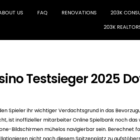
ABOUT US
FAQ
RENOVATIONS
203K CONS
203K REALTOR
ino Testsieger 2025 Do
eden Spieler ihr wichtiger Verdachtsgrund in das Bevorzugu
 ist inoffizieller mitarbeiter Online Spielbank noch das 
ne-Bildschirmen mühelos navigierbar sein.
Berechnet fol
 Kollationieren nicht nach diesem Spitzenplatz zu aufstöber