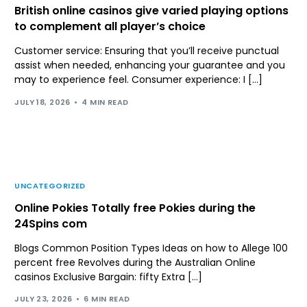
British online casinos give varied playing options
to complement all player’s choice
Customer service: Ensuring that you’ll receive punctual
assist when needed, enhancing your guarantee and you
may to experience feel. Consumer experience: I […]
JULY 18, 2026
4 MIN READ
UNCATEGORIZED
Online Pokies Totally free Pokies during the
24Spins com
Blogs Common Position Types Ideas on how to Allege 100
percent free Revolves during the Australian Online
casinos Exclusive Bargain: fifty Extra […]
JULY 23, 2026
6 MIN READ