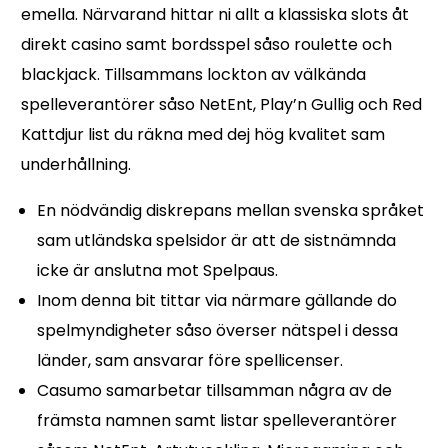
emella. Närvarand hittar ni allt a klassiska slots åt
direkt casino samt bordsspel såso roulette och
blackjack. Tillsammans lockton av välkända
spelleverantörer såso NetEnt, Play’n Gullig och Red
Kattdjur list du räkna med dej hög kvalitet sam
underhållning.
En nödvändig diskrepans mellan svenska språket
sam utländska spelsidor är att de sistnämnda
icke är anslutna mot Spelpaus.
Inom denna bit tittar via närmare gällande do
spelmyndigheter såso överser nätspel i dessa
länder, sam ansvarar före spellicenser.
Casumo samarbetar tillsamman några av de
främsta namnen samt listar spelleverantörer