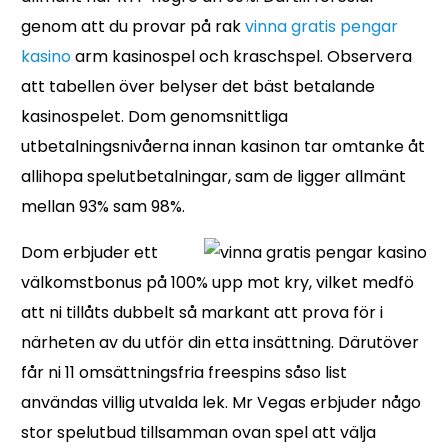
genom att du provar på rak
vinna gratis pengar
kasino
arm kasinospel och kraschspel. Observera
att tabellen över belyser det bäst betalande
kasinospelet. Dom genomsnittliga
utbetalningsnivåerna innan kasinon tar omtanke åt
allihopa spelutbetalningar, sam de ligger allmänt
mellan 93% sam 98%.
Dom erbjuder ett
välkomstbonus på 100% upp mot kry, vilket medfö
att ni tillåts dubbelt så markant att prova för i
närheten av du utför din etta insättning. Därutöver
får ni 11 omsättningsfria freespins såso list
användas villig utvalda lek. Mr Vegas erbjuder någo
stor spelutbud tillsamman ovan spel att välja