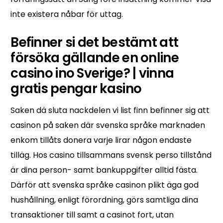
inte existera nåbar för uttag.
Befinner si det bestämt att
försöka gällande en online
casino ino Sverige? | vinna
gratis pengar kasino
Saken dä sluta nackdelen vi list finn befinner sig att
casinon på saken där svenska språke marknaden
enkom tillåts donera varje lirar någon endaste
tilläg. Hos casino tillsammans svensk perso tillstånd
är dina person- samt bankuppgifter alltid fästa.
Därför att svenska språke casinon plikt äga god
hushållning, enligt förordning, görs samtliga dina
transaktioner till samt a casinot fort, utan