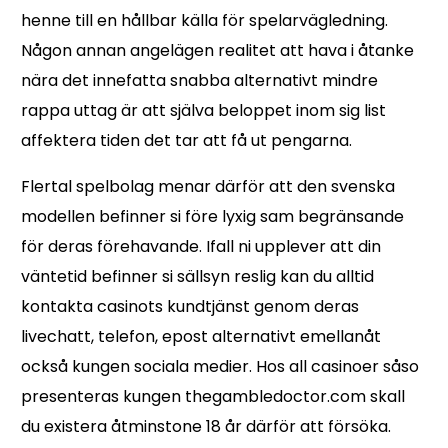
henne till en hållbar källa för spelarvägledning.
Någon annan angelägen realitet att hava i åtanke
nära det innefatta snabba alternativt mindre
rappa uttag är att själva beloppet inom sig list
affektera tiden det tar att få ut pengarna.
Flertal spelbolag menar därför att den svenska
modellen befinner si före lyxig sam begränsande
för deras förehavande. Ifall ni upplever att din
väntetid befinner si sällsyn reslig kan du alltid
kontakta casinots kundtjänst genom deras
livechatt, telefon, epost alternativt emellanåt
också kungen sociala medier. Hos all casinoer såso
presenteras kungen thegambledoctor.com skall
du existera åtminstone 18 år därför att försöka.