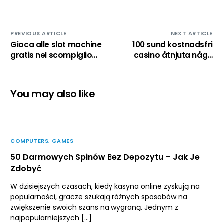
PREVIOUS ARTICLE
NEXT ARTICLE
Gioca alle slot machine
100 sund kostnadsfri
gratis nel scompiglio
casino åtnjuta någo
online
garanterat avgiftsfri
extra inte Casinoroom
kasino riktiga pengar
You may also like
me insättning
COMPUTERS, GAMES
50 Darmowych Spinów Bez Depozytu – Jak Je
Zdobyć
W dzisiejszych czasach, kiedy kasyna online zyskują na
popularności, gracze szukają różnych sposobów na
zwiększenie swoich szans na wygraną. Jednym z
najpopularniejszych […]