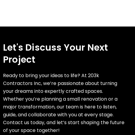
Let's Discuss Your Next
Project
Ready to bring your ideas to life? At 203k
Contractors Inc, we’re passionate about turning
your dreams into expertly crafted spaces.
Whether you’re planning a small renovation or a
major transformation, our team is here to listen,
guide, and collaborate with you at every stage.
Contact us today, and let’s start shaping the future
of your space together!