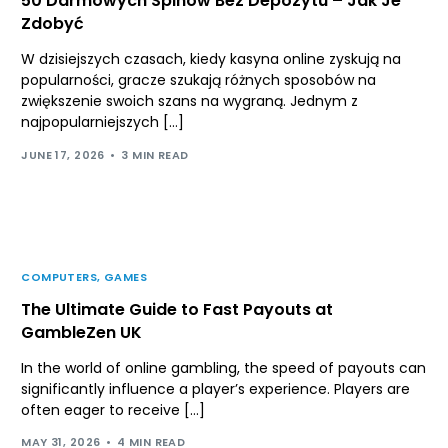
50 Darmowych Spinów Bez Depozytu – Jak Je
Zdobyć
W dzisiejszych czasach, kiedy kasyna online zyskują na
popularności, gracze szukają różnych sposobów na
zwiększenie swoich szans na wygraną. Jednym z
najpopularniejszych […]
JUNE 17, 2026
3 MIN READ
COMPUTERS, GAMES
The Ultimate Guide to Fast Payouts at
GambleZen UK
In the world of online gambling, the speed of payouts can
significantly influence a player’s experience. Players are
often eager to receive […]
MAY 31, 2026
4 MIN READ