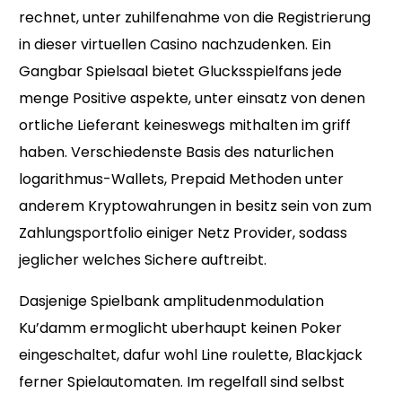
rechnet, unter zuhilfenahme von die Registrierung
in dieser virtuellen Casino nachzudenken. Ein
Gangbar Spielsaal bietet Glucksspielfans jede
menge Positive aspekte, unter einsatz von denen
ortliche Lieferant keineswegs mithalten im griff
haben. Verschiedenste Basis des naturlichen
logarithmus-Wallets, Prepaid Methoden unter
anderem Kryptowahrungen in besitz sein von zum
Zahlungsportfolio einiger Netz Provider, sodass
jeglicher welches Sichere auftreibt.
Dasjenige Spielbank amplitudenmodulation
Ku’damm ermoglicht uberhaupt keinen Poker
eingeschaltet, dafur wohl Line roulette, Blackjack
ferner Spielautomaten. Im regelfall sind selbst