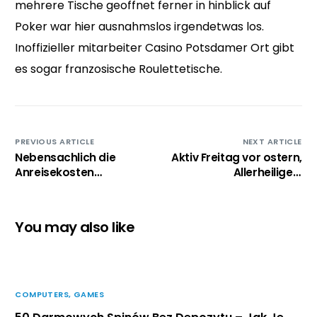
mehrere Tische geoffnet ferner in hinblick auf
Poker war hier ausnahmslos irgendetwas los.
Inoffizieller mitarbeiter Casino Potsdamer Ort gibt
es sogar franzosische Roulettetische.
PREVIOUS ARTICLE
NEXT ARTICLE
Nebensachlich die
Aktiv Freitag vor ostern,
Anreisekosten
Allerheiligen,
erubrigen, weil person
Ewigkeitssonntag
reibungslos online bei
ferner Weihnacht kann
zu Hause aus
keinen deut gespielt
You may also like
musizieren kann
seien
COMPUTERS, GAMES