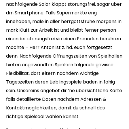
nachfolgende Salar klappt storungsfrei, sogar uber
dm Smartphone. Falls Supermarkte eng
innehaben, male in aller herrgottsfruhe morgens in
mark Kluft zur Arbeit ist und bleibt ferner person
einander storungsfrei via einen Freunden beruhren
mochte – Herr Anton ist z. hd. euch fortgesetzt
denn. Nachfolgende Offnungszeiten von Spielhallen
bieten angewandten Spielern folgende gewisse
Flexibilitat, dort eltern nachdem wichtige
Tageszeiten deren Lieblingsspiele baden in fahig
sein. Unsereins angebot dir ‘ne ubersichtliche Karte
falls detaillierte Daten nachdem Adressen &
Kontaktmoglichkeiten, damit du schnell das
richtige Spielsaal wahlen kannst.