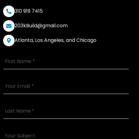
310 919 7415
203kBuild@gmail.com
Atlanta, Los Angeles, and Chicago
F
i
r
s
t
Y
N
o
a
u
m
r
e
E
L
*
m
a
a
s
i
t
l
N
Y
*
a
o