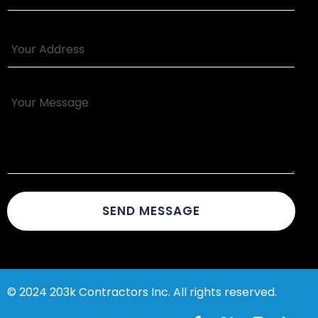
m
u
e
r
*
S
Y
u
o
b
u
j
r
e
A
Y
c
d
o
t
d
u
r
r
e
M
s
e
s
s
s
a
SEND MESSAGE
g
e
© 2024 203k Contractors Inc. All rights reserved.