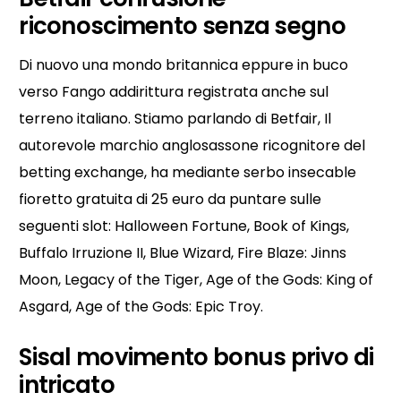
riconoscimento senza segno
Di nuovo una mondo britannica eppure in buco
verso Fango addirittura registrata anche sul
terreno italiano. Stiamo parlando di Betfair, Il
autorevole marchio anglosassone ricognitore del
betting exchange, ha mediante serbo insecable
fioretto gratuita di 25 euro da puntare sulle
seguenti slot: Halloween Fortune, Book of Kings,
Buffalo Irruzione II, Blue Wizard, Fire Blaze: Jinns
Moon, Legacy of the Tiger, Age of the Gods: King of
Asgard, Age of the Gods: Epic Troy.
Sisal movimento bonus privo di
intricato