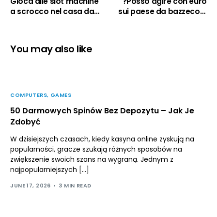
Gioca alle slot machine
?Posso agire con euro
a scrocco nel casa da
sui paese da bazzecola
gioco online
online Svizzera?
You may also like
COMPUTERS, GAMES
50 Darmowych Spinów Bez Depozytu – Jak Je
Zdobyć
W dzisiejszych czasach, kiedy kasyna online zyskują na
popularności, gracze szukają różnych sposobów na
zwiększenie swoich szans na wygraną. Jednym z
najpopularniejszych […]
JUNE 17, 2026
3 MIN READ