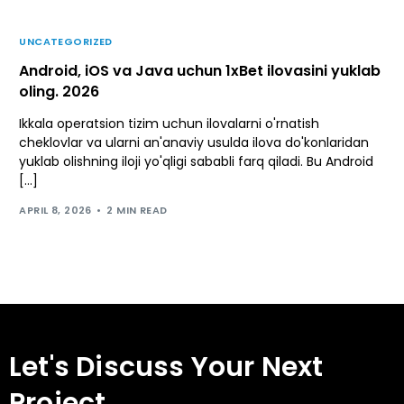
UNCATEGORIZED
Android, iOS va Java uchun 1xBet ilovasini yuklab
oling. 2026
Ikkala operatsion tizim uchun ilovalarni o'rnatish
cheklovlar va ularni an'anaviy usulda ilova do'konlaridan
yuklab olishning iloji yo'qligi sababli farq qiladi. Bu Android
[…]
APRIL 8, 2026
2 MIN READ
Let's Discuss Your Next
Project