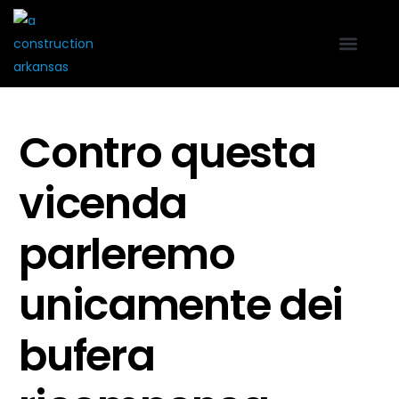
Contro questa
vicenda
parleremo
unicamente dei
bufera