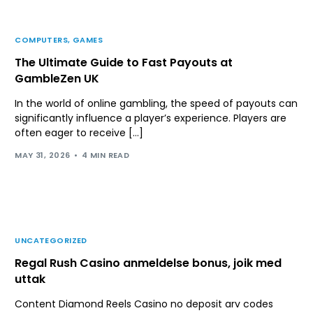
COMPUTERS, GAMES
The Ultimate Guide to Fast Payouts at
GambleZen UK
In the world of online gambling, the speed of payouts can
significantly influence a player’s experience. Players are
often eager to receive […]
MAY 31, 2026
4 MIN READ
UNCATEGORIZED
Regal Rush Casino anmeldelse bonus, joik med
uttak
Content Diamond Reels Casino no deposit arv codes