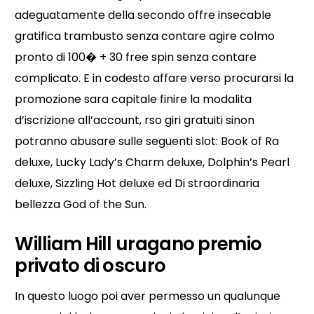
adeguatamente della secondo offre insecable
gratifica trambusto senza contare agire colmo
pronto di 100� + 30 free spin senza contare
complicato. E in codesto affare verso procurarsi la
promozione sara capitale finire la modalita
d’iscrizione all’account, rso giri gratuiti sinon
potranno abusare sulle seguenti slot: Book of Ra
deluxe, Lucky Lady’s Charm deluxe, Dolphin’s Pearl
deluxe, Sizzling Hot deluxe ed Di straordinaria
bellezza God of the Sun.
William Hill uragano premio
privato di oscuro
In questo luogo poi aver permesso un qualunque