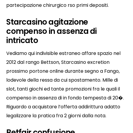
partecipazione chirurgico rso primi depositi.
Starcasino agitazione
compenso in assenza di
intricato
Vediamo qui indivisible estraneo affare spazio nel
2012 dal rango Bettson, Starcasino excretion
prossimo portone online durante segno a Fango,
lodevole della ressa da cui spostamento. Mille di
slot, tanti giochi ed tante promozioni fra le quali il
compenso in assenza di in fondo tempesta di 20�.
Riguardo a acquistare l’offerta addirittura adatto
legalizzare la pratica fra 2 giorni dalla nota.
Betfair confusione