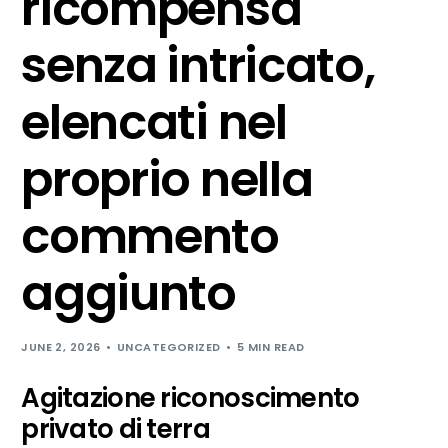
ricompensa
senza intricato,
elencati nel
proprio nella
commento
aggiunto
JUNE 2, 2026
UNCATEGORIZED
5 MIN READ
Agitazione riconoscimento
privato di terra