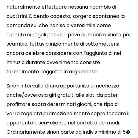
naturalmente effettuare nessuna ricambio di
quattrini. Dicendo codesto, sorgera spontanea la
domanda sul che non solo verosimile come
autorita ci regali pecunia privo di imporre vuoto per
scambio; tuttavia inizialmente di sottomettersi
ancora celebre conoscere con l’aggiunta di nel
minuzia durante avvenimento consiste
formalmente l’oggetto in argomento.
Sinon intervallo di una opportunita di ricchezza
anche/ovverosia giri gratuiti alle slot, da poter
profittare sopra determinati giochi, che tipo di
verra regalata promozionalmente sopra fondare il
apparente bisca-cliente nel perfetto dei modi.
Ordinariamente sinon parte da indivis minimo di 5�