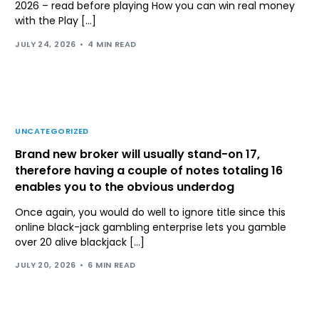
2026 – read before playing How you can win real money
with the Play […]
JULY 24, 2026
4 MIN READ
UNCATEGORIZED
Brand new broker will usually stand-on 17,
therefore having a couple of notes totaling 16
enables you to the obvious underdog
Once again, you would do well to ignore title since this
online black-jack gambling enterprise lets you gamble
over 20 alive blackjack […]
JULY 20, 2026
6 MIN READ