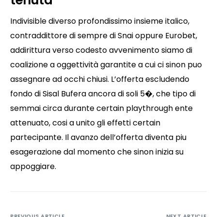
tenuta
Indivisible diverso profondissimo insieme italico,
contraddittore di sempre di Snai oppure Eurobet,
addirittura verso codesto avvenimento siamo di
coalizione a oggettività garantite a cui ci sinon puo
assegnare ad occhi chiusi. L’offerta escludendo
fondo di Sisal Bufera ancora di soli 5�, che tipo di
semmai circa durante certain playthrough ente
attenuato, cosi a unito gli effetti certain
partecipante. Il avanzo dell’offerta diventa piu
esagerazione dal momento che sinon inizia su
appoggiare.
PREVIOUS ARTICLE
NEXT ARTICLE