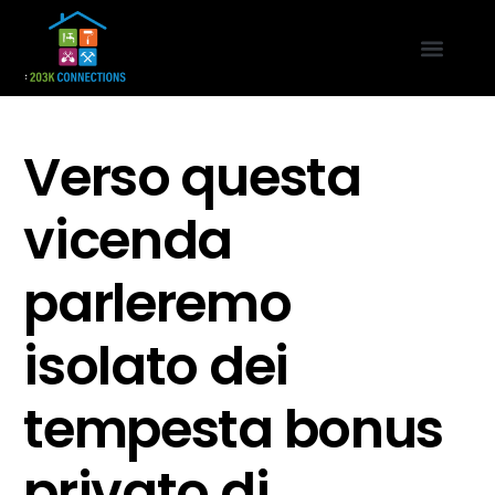
Verso questa
vicenda
parleremo
isolato dei
tempesta bonus
privato di