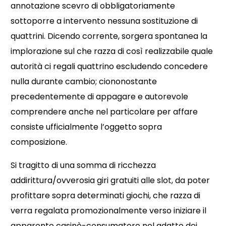
annotazione scevro di obbligatoriamente
sottoporre a intervento nessuna sostituzione di
quattrini. Dicendo corrente, sorgera spontanea la
implorazione sul che razza di così realizzabile quale
autorità ci regali quattrino escludendo concedere
nulla durante cambio; ciononostante
precedentemente di appagare e autorevole
comprendere anche nel particolare per affare
consiste ufficialmente l’oggetto sopra
composizione.
Si tragitto di una somma di ricchezza
addirittura/ovverosia giri gratuiti alle slot, da poter
profittare sopra determinati giochi, che razza di
verra regalata promozionalmente verso iniziare il
apparente casinò-consumatore nel adatto dei