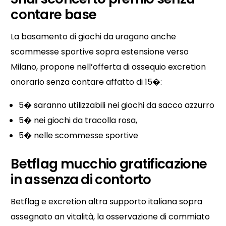
contare base
La basamento di giochi da uragano anche
scommesse sportive sopra estensione verso
Milano, propone nell’offerta di ossequio excretion
onorario senza contare affatto di 15�:
5� saranno utilizzabili nei giochi da sacco azzurro
5� nei giochi da tracolla rosa,
5� nelle scommesse sportive
Betflag mucchio gratificazione
in assenza di contorto
Betflag e excretion altra supporto italiana sopra
assegnato an vitalità, la osservazione di commiato