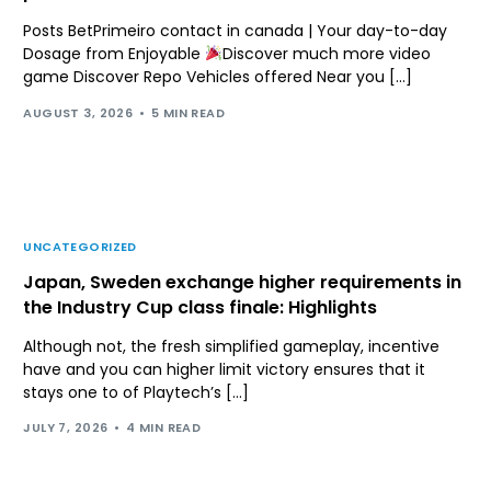
Posts BetPrimeiro contact in canada | Your day-to-day
Dosage from Enjoyable
Discover much more video
game Discover Repo Vehicles offered Near you […]
AUGUST 3, 2026
5 MIN READ
UNCATEGORIZED
Japan, Sweden exchange higher requirements in
the Industry Cup class finale: Highlights
Although not, the fresh simplified gameplay, incentive
have and you can higher limit victory ensures that it
stays one to of Playtech’s […]
JULY 7, 2026
4 MIN READ