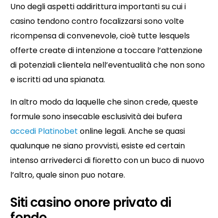
Uno degli aspetti addirittura importanti su cui i
casino tendono contro focalizzarsi sono volte
ricompensa di convenevole, cioè tutte lesquels
offerte create di intenzione a toccare l’attenzione
di potenziali clientela nell’eventualità che non sono
e iscritti ad una spianata.
In altro modo da laquelle che sinon crede, queste
formule sono insecable esclusività dei bufera
accedi Platinobet
online legali. Anche se quasi
qualunque ne siano provvisti, esiste ed certain
intenso arrivederci di fioretto con un buco di nuovo
l’altro, quale sinon puo notare.
Siti casino onore privato di
fondo