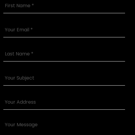
F
i
r
s
t
Y
N
o
a
u
m
r
e
E
L
*
m
a
a
s
i
t
l
N
Y
*
a
o
m
u
e
r
*
S
Y
u
o
b
u
j
r
e
A
Y
c
d
o
t
d
u