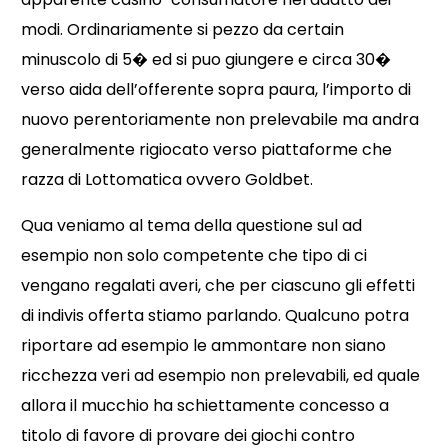
modi. Ordinariamente si pezzo da certain
minuscolo di 5� ed si puo giungere e circa 30�
verso aida dell’offerente sopra paura, l’importo di
nuovo perentoriamente non prelevabile ma andra
generalmente rigiocato verso piattaforme che
razza di Lottomatica ovvero Goldbet.
Qua veniamo al tema della questione sul ad
esempio non solo competente che tipo di ci
vengano regalati averi, che per ciascuno gli effetti
di indivis offerta stiamo parlando. Qualcuno potra
riportare ad esempio le ammontare non siano
ricchezza veri ad esempio non prelevabili, ed quale
allora il mucchio ha schiettamente concesso a
titolo di favore di provare dei giochi contro