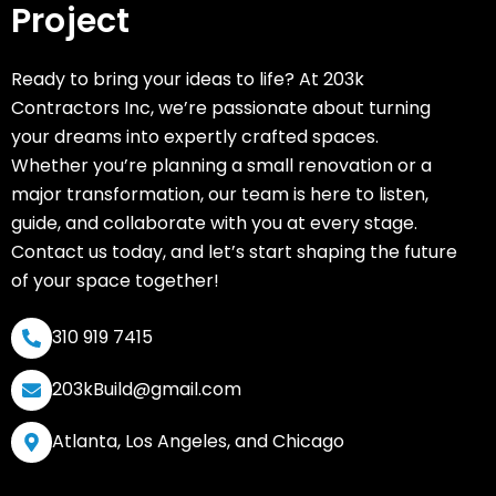
Project
Ready to bring your ideas to life? At 203k
Contractors Inc, we’re passionate about turning
your dreams into expertly crafted spaces.
Whether you’re planning a small renovation or a
major transformation, our team is here to listen,
guide, and collaborate with you at every stage.
Contact us today, and let’s start shaping the future
of your space together!
310 919 7415
203kBuild@gmail.com
Atlanta, Los Angeles, and Chicago