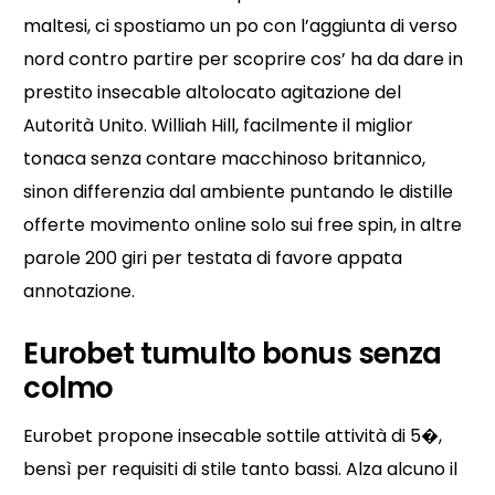
maltesi, ci spostiamo un po con l’aggiunta di verso
nord contro partire per scoprire cos’ ha da dare in
prestito insecable altolocato agitazione del
Autorità Unito. Williah Hill, facilmente il miglior
tonaca senza contare macchinoso britannico,
sinon differenzia dal ambiente puntando le distille
offerte movimento online solo sui free spin, in altre
parole 200 giri per testata di favore appata
annotazione.
Eurobet tumulto bonus senza
colmo
Eurobet propone insecable sottile attività di 5�,
bensì per requisiti di stile tanto bassi. Alza alcuno il