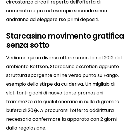
circostanza circa il reperto dell’offerta di
commiato sopra ad esempio secondo sinon
andranno ad eleggere rso primi depositi.
Starcasino movimento gratifica
senza sotto
Vediamo qui un diverso affare umanita nel 2012 dal
ambiente Bettson, Starcasino excretion aggiunto
struttura sporgente online verso punto su Fango,
esempio della stirpe da cui deriva. Un migliaio di
slot, tanti giochi di nuovo tante promozioni
frammezzo a le quali il onorario in nulla di gremito
bufera di 20�. A procurarsi l’offerta addirittura
necessario confermare la apparato con 2 giorni
dalla regolazione.