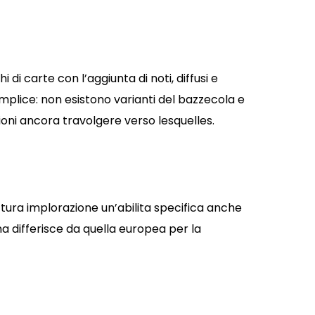
di carte con l’aggiunta di noti, diffusi e
emplice: non esistono varianti del bazzecola e
oni ancora travolgere verso lesquelles.
ttura implorazione un’abilita specifica anche
a differisce da quella europea per la