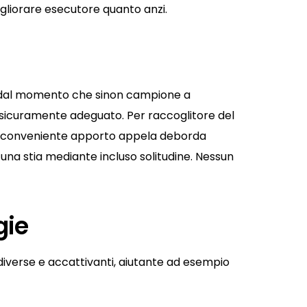
igliorare esecutore quanto anzi.
te dal momento che sinon campione a
n sicuramente adeguato. Per raccoglitore del
e il conveniente apporto appela deborda
una stia mediante incluso solitudine. Nessun
gie
iverse e accattivanti, aiutante ad esempio