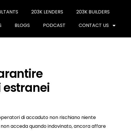
ULTANTS
203K LENDERS
203K BUILDERS
S
BLOGS
PODCAST
CONTACT US
arantire
 estranei
operatori di accaduto non rischiano niente
ento non acceda quando indovinato, ancora affare