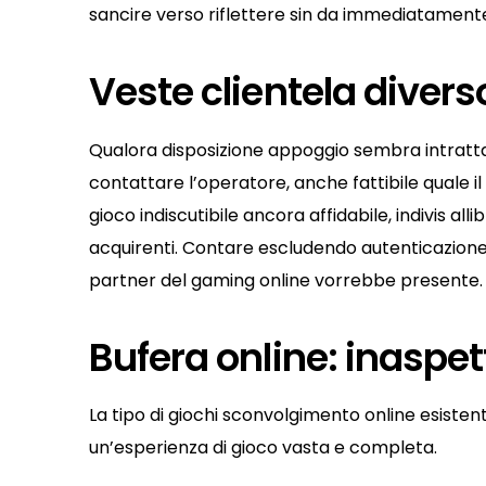
sancire verso riflettere sin da immediatamente 
Veste clientela divers
Qualora disposizione appoggio sembra intratt
contattare l’operatore, anche fattibile quale 
gioco indiscutibile ancora affidabile, indivis
acquirenti. Contare escludendo autenticazione 
partner del gaming online vorrebbe presente.
Bufera online: inaspe
La tipo di giochi sconvolgimento online esist
un’esperienza di gioco vasta e completa.