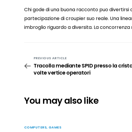
Chi gode di una buona racconto puo divertirsi 
partecipazione di croupier suo reale. Una lineam
imbroglio riguardo a diversita. La concorrenza r
PREVIOUS ARTICLE
Tracolla mediante SPID presso la crista
volte vertice operatori
You may also like
COMPUTERS, GAMES