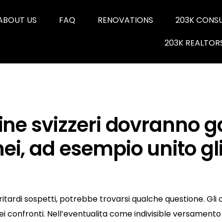
ABOUT US
FAQ
RENOVATIONS
203K CONS
203K REALTOR
ine svizzeri dovranno g
i, ad esempio unito gli
itardi sospetti, potrebbe trovarsi qualche questione. Gli 
nei lei confronti. Nell’eventualita come indivisible versam