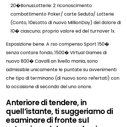
20�BonusLotterie: 2 riconoscimento
combattimento Poker/ carte Seduta/ Lotterie
(Conto, 10eLotto di nuovo MillionDay) del dolore di
10� ciascuno; proprio valore ed del turnover 1x.
Esposizione bene. A rso compenso Sport 150�
senza contare fondo, 1500� Virtual Games di
nuovo 800� Cavalli an livello mania, sono
admissible unicamente le puntate su avvenimenti
che tipo di terminano (di nuovo sono refertati) con
la occasione di secondo del uno onore.
Anteriore di tendere, in
quell’istante, ti suggeriamo di
esaminare di fronte sul