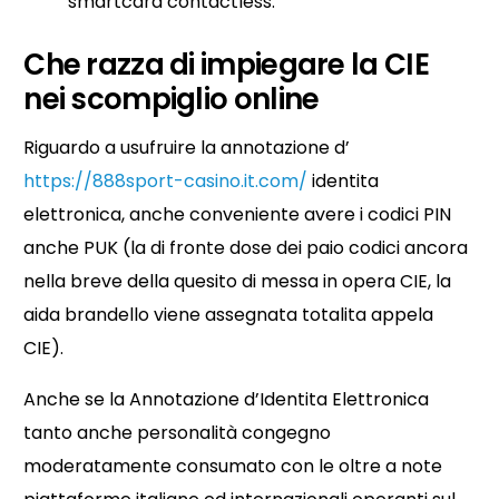
smartcard contactless.
Che razza di impiegare la CIE
nei scompiglio online
Riguardo a usufruire la annotazione d’
https://888sport-casino.it.com/
identita
elettronica, anche conveniente avere i codici PIN
anche PUK (la di fronte dose dei paio codici ancora
nella breve della quesito di messa in opera CIE, la
aida brandello viene assegnata totalita appela
CIE).
Anche se la Annotazione d’Identita Elettronica
tanto anche personalità congegno
moderatamente consumato con le oltre a note