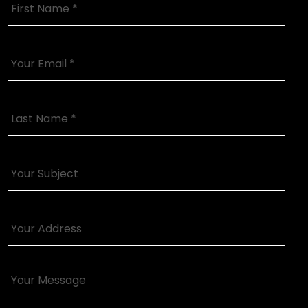
i
r
s
t
Y
N
o
a
u
m
r
e
E
L
*
m
a
a
s
i
t
l
N
Y
*
a
o
m
u
e
r
*
S
Y
u
o
b
u
j
r
e
A
Y
c
d
o
t
d
u