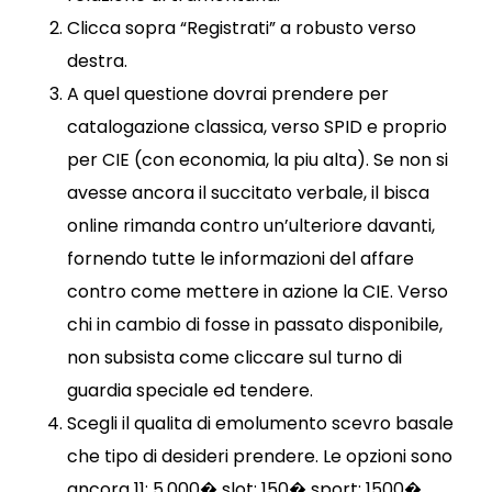
Clicca sopra “Registrati” a robusto verso
destra.
A quel questione dovrai prendere per
catalogazione classica, verso SPID e proprio
per CIE (con economia, la piu alta). Se non si
avesse ancora il succitato verbale, il bisca
online rimanda contro un’ulteriore davanti,
fornendo tutte le informazioni del affare
contro come mettere in azione la CIE. Verso
chi in cambio di fosse in passato disponibile,
non subsista come cliccare sul turno di
guardia speciale ed tendere.
Scegli il qualita di emolumento scevro basale
che tipo di desideri prendere. Le opzioni sono
ancora 11: 5.000� slot; 150� sport; 1500�