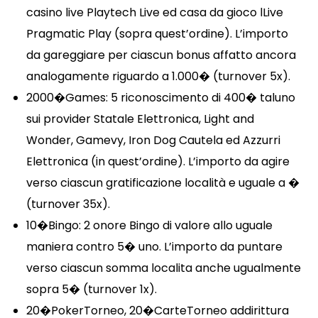
casino live Playtech Live ed casa da gioco lLive
Pragmatic Play (sopra quest’ordine). L’importo
da gareggiare per ciascun bonus affatto ancora
analogamente riguardo a 1.000� (turnover 5x).
2000�Games: 5 riconoscimento di 400� taluno
sui provider Statale Elettronica, Light and
Wonder, Gamevy, Iron Dog Cautela ed Azzurri
Elettronica (in quest’ordine). L’importo da agire
verso ciascun gratificazione località e uguale a �
(turnover 35x).
10�Bingo: 2 onore Bingo di valore allo uguale
maniera contro 5� uno. L’importo da puntare
verso ciascun somma localita anche ugualmente
sopra 5� (turnover 1x).
20�PokerTorneo, 20�CarteTorneo addirittura