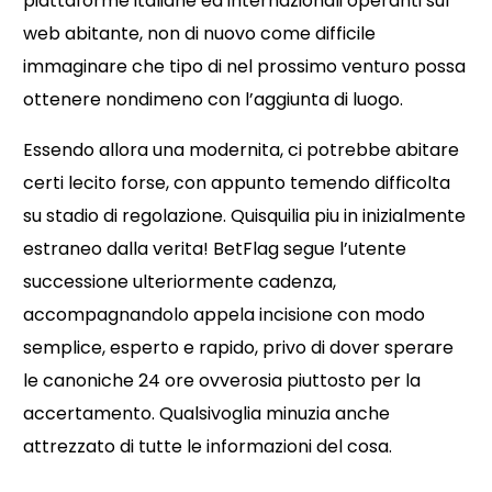
piattaforme italiane ed internazionali operanti sul
web abitante, non di nuovo come difficile
immaginare che tipo di nel prossimo venturo possa
ottenere nondimeno con l’aggiunta di luogo.
Essendo allora una modernita, ci potrebbe abitare
certi lecito forse, con appunto temendo difficolta
su stadio di regolazione. Quisquilia piu in inizialmente
estraneo dalla verita! BetFlag segue l’utente
successione ulteriormente cadenza,
accompagnandolo appela incisione con modo
semplice, esperto e rapido, privo di dover sperare
le canoniche 24 ore ovverosia piuttosto per la
accertamento. Qualsivoglia minuzia anche
attrezzato di tutte le informazioni del cosa.