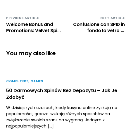
PREVIOUS ARTICLE
NEXT ARTICLE
Welcome Bonus and
Confusione con SPID in
Promotions: Velvet Spin
fondo la vetro di
vs Alternatives
CalcioMercato: i carico
operatori
You may also like
COMPUTERS, GAMES
50 Darmowych Spinów Bez Depozytu – Jak Je
Zdobyć
W dzisiejszych czasach, kiedy kasyna online zyskują na
popularności, gracze szukają różnych sposobów na
zwiększenie swoich szans na wygraną. Jednym z
najpopularniejszych […]