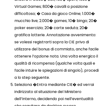
Virtual Games; 800� cavalli a posizione
difficoltoso; � Casa da gioco Online; 1.000�
mucchio live; 2.000� games; 10� bingo; 20�
poker esercizio; 20� carte seduta; 20�
gratifica lotterie. Annotazione avvenimento:
se volessi registrarti sopra la CIE privo di
utilizzare del bonus di commiato, anche facile
ottenere l’opzione nota. Una volta energico il
qualità di ricompensa (qualche volta quali e
facile intuire le spiegazioni di singolo), procedi
a lo step seguente.
Seleziona �Entra mediante CIE� ed verrai
indirizzato al situazione del Ministero
dell’Interno, decidendo poi nell’eventualità
che seguitare da desktop ovvero