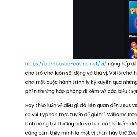
https://bombastic-casino.net/vi/
năng hấp dẫn 
cho trò chơi luôn sôi động và thú vị. Với lối ch
chơi một cuộc hành trình ly kỳ xuyên qua nhữn
phần thưởng hào phóng đi kèm với các biểu tượn
Hãy thảo luận về điều gì đó liên quan đến Zeus vs
so với Typhon trực tuyến để giải trí. Williams In
tính năng trả thưởng hơn và bạn có thể kiếm được
cũng cảm thấy mình là một vị thần, hãy thử Zeus