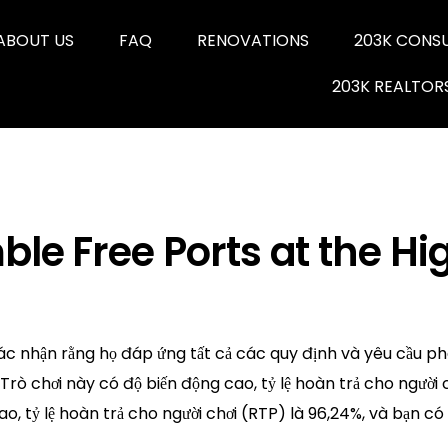
ABOUT US
FAQ
RENOVATIONS
203K CONS
203K REALTOR
le Free Ports at the H
ác nhận rằng họ đáp ứng tất cả các quy định và yêu cầu ph
rò chơi này có độ biến động cao, tỷ lệ hoàn trả cho người c
o, tỷ lệ hoàn trả cho người chơi (RTP) là 96,24%, và bạn có 