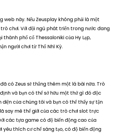
rang web này. Nếu Zeusplay không phải là một
trò chơi. Với đội ngũ phát triển trong nước đang
i thành phố cổ Thessaloniki của Hy Lạp,
ận người chơi từ Thổ Nhĩ Kỳ.
 đã có Zeus sẽ thắng thêm một lá bài nữa. Trò
n định và bạn có thể sở hữu một thứ gì đó độc
 diện của chúng tôi và bạn có thể thấy sự tận
 say mê thế giới của các trò chơi slot trực
ối với các tựa game có độ biến động cao của
 yêu thích cơ chế sáng tạo, có độ biến động