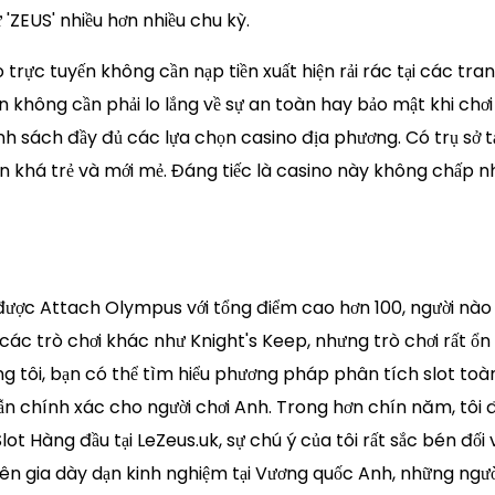
 'ZEUS' nhiều hơn nhiều chu kỳ.
o trực tuyến không cần nạp tiền xuất hiện rải rác tại các t
 không cần phải lo lắng về sự an toàn hay bảo mật khi chơi 
sách đầy đủ các lựa chọn casino địa phương. Có trụ sở tạ
n khá trẻ và mới mẻ. Đáng tiếc là casino này không chấp nh
 được Attach Olympus với tổng điểm cao hơn 100, người nào
t các trò chơi khác như Knight's Keep, nhưng trò chơi rất ổ
g tôi, bạn có thể tìm hiểu phương pháp phân tích slot toàn
 chính xác cho người chơi Anh. Trong hơn chín năm, tôi đã
 Slot Hàng đầu tại LeZeus.uk, sự chú ý của tôi rất sắc bén đ
 gia dày dạn kinh nghiệm tại Vương quốc Anh, những người