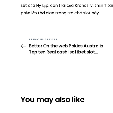
sét của Hy Lạp, con trai của Kronos, vị thần Ti
phần lớn thời gian trong trò chơi slot này.
PREVIOUS ARTICLE
Better On the web Pokies Australia
Top ten Real cash isoftbet slot
games online Pokies inside 2025
You may also like