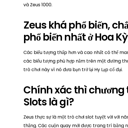
và Zeus 1000.
Zeus khá phổ biến, chắ
phổ biến nhất ở Hoa K
Các biểu tượng thấp hơn và cao nhất có thể mang 
các biểu tượng phù hợp nằm trên một đường thanh
trò chơi này vì nó đưa bạn trở lại Hy Lạp cổ đại.
Chính xác thì chương 
Slots là gì?
Zeus thực sự là một trò chơi slot tuyệt vời vớ
thắng. Các cuộn quay mới được trang trí bằng nh