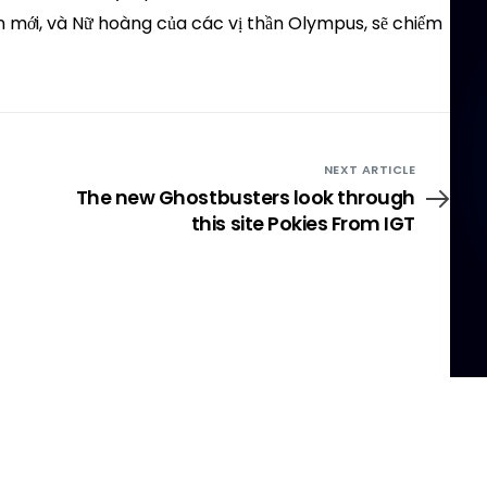
tan mới, và Nữ hoàng của các vị thần Olympus, sẽ chiếm
NEXT ARTICLE
The new Ghostbusters look through
this site Pokies From IGT