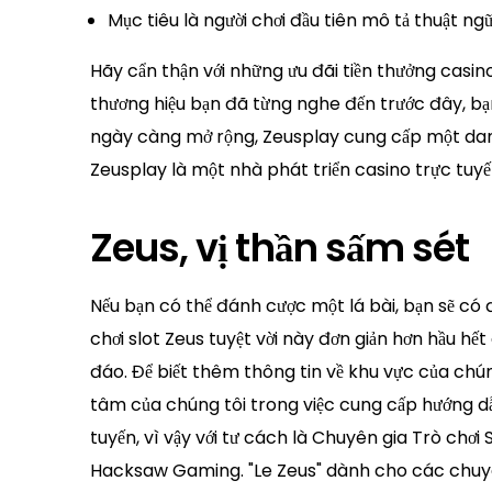
Mục tiêu là người chơi đầu tiên mô tả thuật ngữ
Hãy cẩn thận với những ưu đãi tiền thưởng casin
thương hiệu bạn đã từng nghe đến trước đây, bạn
ngày càng mở rộng, Zeusplay cung cấp một danh 
Zeusplay là một nhà phát triển casino trực tuyế
Zeus, vị thần sấm sét
Nếu bạn có thể đánh cược một lá bài, bạn sẽ có
chơi slot Zeus tuyệt vời này đơn giản hơn hầu hế
đáo. Để biết thêm thông tin về khu vực của chún
tâm của chúng tôi trong việc cung cấp hướng dẫn
tuyến, vì vậy với tư cách là Chuyên gia Trò chơi
Hacksaw Gaming. "Le Zeus" dành cho các chuyên