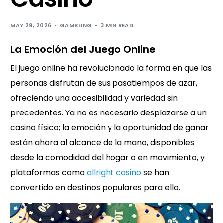
MAY 29, 2026
GAMBLING
3 MIN READ
La Emoción del Juego Online
El juego online ha revolucionado la forma en que las
personas disfrutan de sus pasatiempos de azar,
ofreciendo una accesibilidad y variedad sin
precedentes. Ya no es necesario desplazarse a un
casino físico; la emoción y la oportunidad de ganar
están ahora al alcance de la mano, disponibles
desde la comodidad del hogar o en movimiento, y
plataformas como
allright casino
se han
convertido en destinos populares para ello.