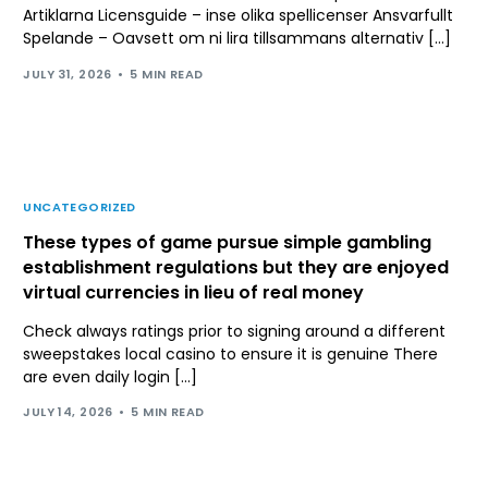
Artiklarna Licensguide – inse olika spellicenser Ansvarfullt
Spelande – Oavsett om ni lira tillsammans alternativ […]
JULY 31, 2026
5 MIN READ
UNCATEGORIZED
These types of game pursue simple gambling
establishment regulations but they are enjoyed
virtual currencies in lieu of real money
Check always ratings prior to signing around a different
sweepstakes local casino to ensure it is genuine There
are even daily login […]
JULY 14, 2026
5 MIN READ