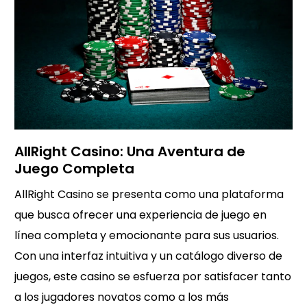
AllRight Casino: Una Aventura de
Juego Completa
AllRight Casino se presenta como una plataforma
que busca ofrecer una experiencia de juego en
línea completa y emocionante para sus usuarios.
Con una interfaz intuitiva y un catálogo diverso de
juegos, este casino se esfuerza por satisfacer tanto
a los jugadores novatos como a los más