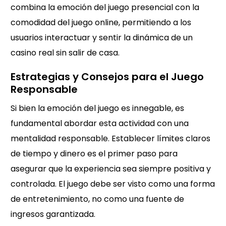
combina la emoción del juego presencial con la
comodidad del juego online, permitiendo a los
usuarios interactuar y sentir la dinámica de un
casino real sin salir de casa.
Estrategias y Consejos para el Juego
Responsable
Si bien la emoción del juego es innegable, es
fundamental abordar esta actividad con una
mentalidad responsable. Establecer límites claros
de tiempo y dinero es el primer paso para
asegurar que la experiencia sea siempre positiva y
controlada. El juego debe ser visto como una forma
de entretenimiento, no como una fuente de
ingresos garantizada.