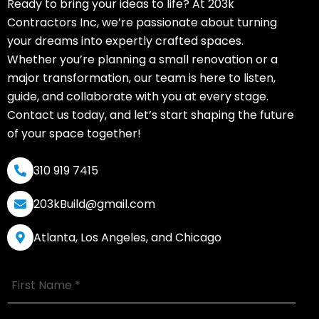
Ready to bring your ideas to life? At 203k
Contractors Inc, we’re passionate about turning
your dreams into expertly crafted spaces.
Whether you’re planning a small renovation or a
major transformation, our team is here to listen,
guide, and collaborate with you at every stage.
Contact us today, and let’s start shaping the future
of your space together!
310 919 7415
203kBuild@gmail.com
Atlanta, Los Angeles, and Chicago
F
i
r
s