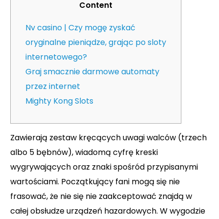
Content
Nv casino | Czy mogę zyskać
oryginalne pieniądze, grając po sloty
internetowego?
Graj smacznie darmowe automaty
przez internet
Mighty Kong Slots
Zawierają zestaw kręcących uwagi walców (trzech
albo 5 bębnów), wiadomą cyfrę kreski
wygrywających oraz znaki spośród przypisanymi
wartościami. Początkujący fani mogą się nie
frasować, że nie się nie zaakceptować znajdą w
całej obsłudze urządzeń hazardowych. W wygodzie