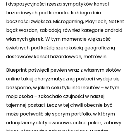
i dyspozycyjności rzesza sympatyków konsol
hazardowych pod komorke każdego dnia
baczności zwiększa. Microgaming, PlayTech, NetEnt
bądź Wazdan, zakładają również kategorie android
własnych gierek.
W tym momencie większość
świetnych pod każdą szerokością geograficzną
dostawców konsol hazardowych, metrów.in.
Blueprint poświęcił pewien wraz z własnym slotów
online takiej charyzmatycznej postaci i wydaje się
bezsporne, w jakim celu tylu internautów – w tym
moja osoba – zakochało czujności w naszej
tajemnej postaci. Lecz w tej chwili obecnie być
może pochwalić się sporym portfolio, w którym
odnajdziemy sloty owocowe, online poker, zabawy