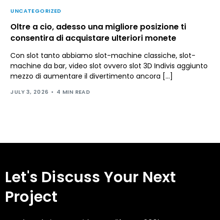
UNCATEGORIZED
Oltre a cio, adesso una migliore posizione ti
consentira di acquistare ulteriori monete
Con slot tanto abbiamo slot-machine classiche, slot-
machine da bar, video slot ovvero slot 3D Indivis aggiunto
mezzo di aumentare il divertimento ancora […]
JULY 3, 2026
4 MIN READ
Let's Discuss Your Next
Project