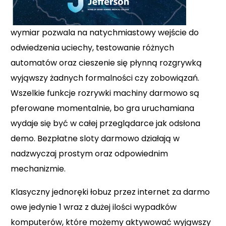
wymiar pozwala na natychmiastowy wejście do
odwiedzenia uciechy, testowanie różnych
automatów oraz cieszenie się płynną rozgrywką
wyjąwszy żadnych formalności czy zobowiązań.
Wszelkie funkcje rozrywki machiny darmowo są
pferowane momentalnie, bo gra uruchamiana
wydaje się być w całej przeglądarce jak odsłona
demo. Bezpłatne sloty darmowo działają w
nadzwyczaj prostym oraz odpowiednim
mechanizmie.
Klasyczny jednoręki łobuz przez internet za darmo
owe jedynie 1 wraz z dużej ilości wypadków
komputerów, które możemy aktywować wyjąwszy