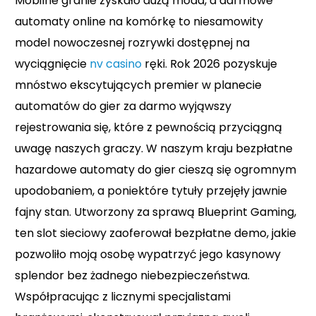
Mobilne granie zyskało dużą moda, a darmowe
automaty online na komórkę to niesamowity
model nowoczesnej rozrywki dostępnej na
wyciągnięcie
nv casino
ręki. Rok 2026 pozyskuje
mnóstwo ekscytujących premier w planecie
automatów do gier za darmo wyjąwszy
rejestrowania się, które z pewnością przyciągną
uwagę naszych graczy. W naszym kraju bezpłatne
hazardowe automaty do gier cieszą się ogromnym
upodobaniem, a poniektóre tytuły przejęły jawnie
fajny stan. Utworzony za sprawą Blueprint Gaming,
ten slot sieciowy zaoferował bezpłatne demo, jakie
pozwoliło moją osobę wypatrzyć jego kasynowy
splendor bez żadnego niebezpieczeństwa.
Współpracując z licznymi specjalistami