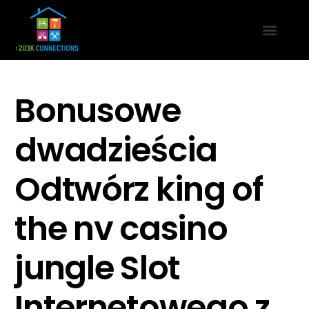
Bonusowe
dwadzieścia
Odtwórz king of
the nv casino
jungle Slot
Internetowego z