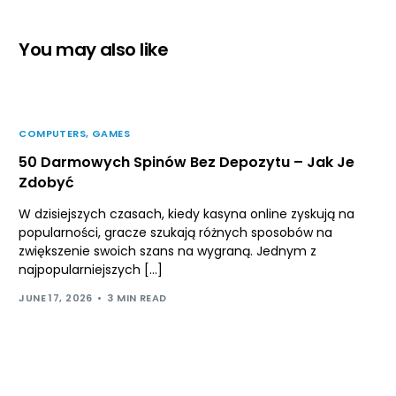
depozytu w całej
oryginalne pieniądze
You may also like
COMPUTERS, GAMES
50 Darmowych Spinów Bez Depozytu – Jak Je
Zdobyć
W dzisiejszych czasach, kiedy kasyna online zyskują na
popularności, gracze szukają różnych sposobów na
zwiększenie swoich szans na wygraną. Jednym z
najpopularniejszych […]
JUNE 17, 2026
3 MIN READ