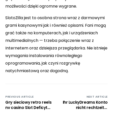
możliwości dzięki ogromne wygrane.
SlotoZilla jest to osobna strona wraz z darmowymi
grami kasynowymi jak i również opisami. Fani mogą
grać także na komputerach, jak i urządzeniach
multimedialnych — trzeba połączenie wraz z
Internetem oraz dzisiejsza przeglądarka. Nie istnieje
wymagania instalowania równoległego
oprogramowania, jak czyni rozgrywkę
natychmiastową oraz dogodną.
PREVIOUS ARTICLE
NEXT ARTICLE
Gry sieciowy retro reels
Ihr LuckyDreams Konto
nv casino Slot Deficyt
nicht rechtzeitig
premii od momentu
verifizieren