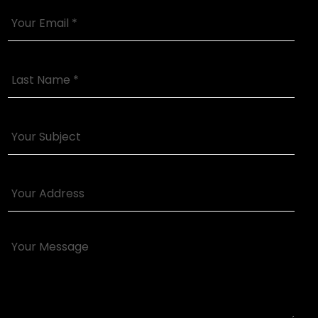
t
Y
N
o
a
u
m
r
e
E
L
*
m
a
a
s
i
t
l
N
Y
*
a
o
m
u
e
r
*
S
Y
u
o
b
u
j
r
e
A
Y
c
d
o
t
d
u
r
r
e
M
s
e
s