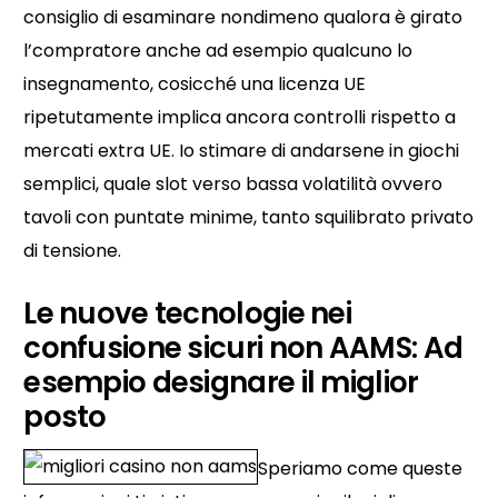
consiglio di esaminare nondimeno qualora è girato
l’compratore anche ad esempio qualcuno lo
insegnamento, cosicché una licenza UE
ripetutamente implica ancora controlli rispetto a
mercati extra UE. Io stimare di andarsene in giochi
semplici, quale slot verso bassa volatilità ovvero
tavoli con puntate minime, tanto squilibrato privato
di tensione.
Le nuove tecnologie nei
confusione sicuri non AAMS: Ad
esempio designare il miglior
posto
Speriamo come queste