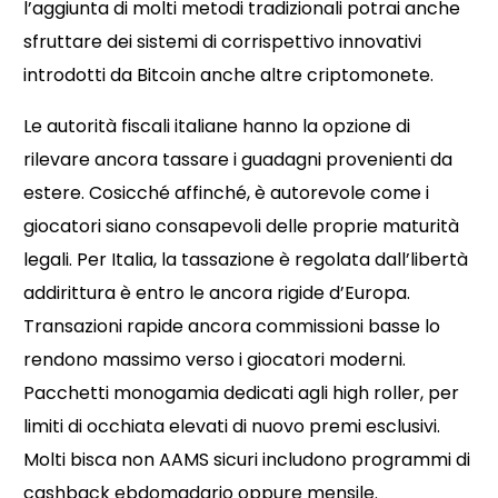
l’aggiunta di molti metodi tradizionali potrai anche
sfruttare dei sistemi di corrispettivo innovativi
introdotti da Bitcoin anche altre criptomonete.
Le autorità fiscali italiane hanno la opzione di
rilevare ancora tassare i guadagni provenienti da
estere. Cosicché affinché, è autorevole come i
giocatori siano consapevoli delle proprie maturità
legali. Per Italia, la tassazione è regolata dall’libertà
addirittura è entro le ancora rigide d’Europa.
Transazioni rapide ancora commissioni basse lo
rendono massimo verso i giocatori moderni.
Pacchetti monogamia dedicati agli high roller, per
limiti di occhiata elevati di nuovo premi esclusivi.
Molti bisca non AAMS sicuri includono programmi di
cashback ebdomadario oppure mensile.