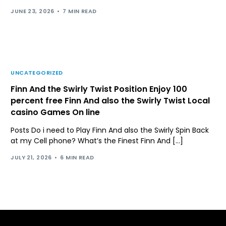
JUNE 23, 2026
7 MIN READ
UNCATEGORIZED
Finn And the Swirly Twist Position Enjoy 100
percent free Finn And also the Swirly Twist Local
casino Games On line
Posts Do i need to Play Finn And also the Swirly Spin Back
at my Cell phone? What’s the Finest Finn And […]
JULY 21, 2026
6 MIN READ