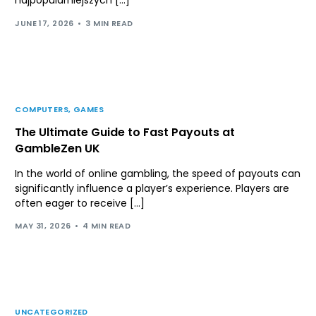
najpopularniejszych […]
JUNE 17, 2026
3 MIN READ
COMPUTERS, GAMES
The Ultimate Guide to Fast Payouts at
GambleZen UK
In the world of online gambling, the speed of payouts can
significantly influence a player’s experience. Players are
often eager to receive […]
MAY 31, 2026
4 MIN READ
UNCATEGORIZED