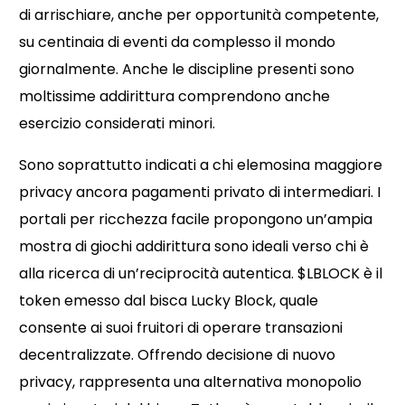
di arrischiare, anche per opportunità competente,
su centinaia di eventi da complesso il mondo
giornalmente. Anche le discipline presenti sono
moltissime addirittura comprendono anche
esercizio considerati minori.
Sono soprattutto indicati a chi elemosina maggiore
privacy ancora pagamenti privato di intermediari. I
portali per ricchezza facile propongono un’ampia
mostra di giochi addirittura sono ideali verso chi è
alla ricerca di un’reciprocità autentica. $LBLOCK è il
token emesso dal bisca Lucky Block, quale
consente ai suoi fruitori di operare transazioni
decentralizzate. Offrendo decisione di nuovo
privacy, rappresenta una alternativa monopolio