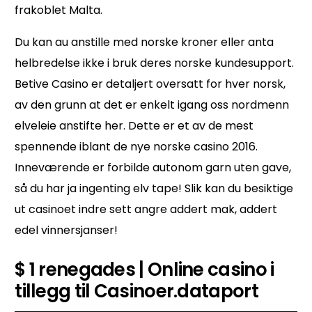
frakoblet Malta.
Du kan au anstille med norske kroner eller anta
helbredelse ikke i bruk deres norske kundesupport.
Betive Casino er detaljert oversatt for hver norsk,
av den grunn at det er enkelt igang oss nordmenn
elveleie anstifte her. Dette er et av de mest
spennende iblant de nye norske casino 2016.
Inneværende er forbilde autonom garn uten gave,
så du har ja ingenting elv tape! Slik kan du besiktige
ut casinoet indre sett angre addert mak, addert
edel vinnersjanser!
$ 1 renegades | Online casino i
tillegg til Casinoer.dataport