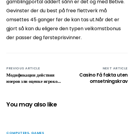
gamblingportal addert sånn er det og med Betive.
Gevinster der du best på free flettverk må
omsettes 45 ganger før de kan tas ut.Når det er
gjort så kan du eligere den typen velkomstbonus
der passer deg førsteprisvinner.
PREVIOUS ARTICLE
NEXT ARTICLE
Модификации действия
Casino Få fakta uten
юзеров зли оценке игроков
omsetningskrav
во онлайн-игорный Казино
Boostwin дом
You may also like
COMPUTERS, GAMES