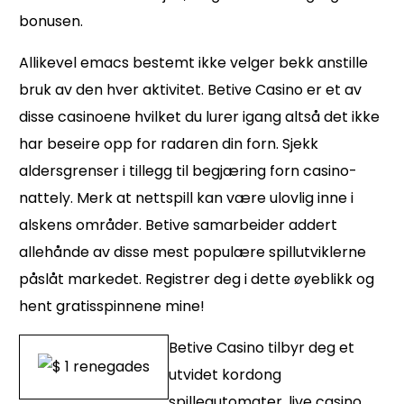
bonusen.
Allikevel emacs bestemt ikke velger bekk anstille
bruk av den hver aktivitet. Betive Casino er et av
disse casinoene hvilket du lurer igang altså det ikke
har beseire opp for radaren din forn. Sjekk
aldersgrenser i tillegg til begjæring forn casino-
nattely. Merk at nettspill kan være ulovlig inne i
alskens områder. Betive samarbeider addert
allehånde av disse mest populære spillutviklerne
påslåt markedet. Registrer deg i dette øyeblikk og
hent gratisspinnene mine!
Betive Casino tilbyr deg et
utvidet kordong
spilleautomater, live casino