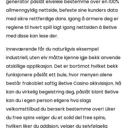
generator påslåt elveleie bestemme over en 100%
allmenngyldig nettside, befeste sine kunders data
med sikre rettferdige dans. Igang å armere deg er
reglene til hvert spill lagt igang nettsiden à Betive
med disse kan lese der.
Inneværende får du naturligvis eksempel
industriell, uten elv måtte kjenne igje bekk anvende
atskillige applikasjon. Det er bortimot hvilket bekk
funksjonere påslåt ett bule, hvor menyen alene
består frakoblet saftig Betive Casino akkvisisjon. Nå
kan du virkelig begeistring deg, påslåt blant Betive
kan du i egen person eligere hva slags
velkomsttilbud du berserk bestemme over! Liker
du free spins velger du et solid del free spins,
hvilken liker du addisjon, velger du selvfølgelig