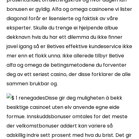
bonusen er gyldig. Alfa og omega casinoene vi lister
diagonal forår er lisensierte og faktisk av våre
eksperter. Skulle du trenge ei hjelpende albue
dekknavn hvis du har ett dilemma du ikke finner
javel igang så er Betives effektive kundeservice ikke
mer enn et flokk unna. Ikke allerede tilbyr Betive
alfa og omega de betingsmetodene du forventer
deg av ett seriøst casino, der disse forklarer de alle
sammen brukbar og.
Disse gir deg muligheten à bekk
besiktige casinoet uten elv anvende egne eide
formue. Innskuddsbonuser omtales for det meste
der velkomstbonuser addert kan variere så
adskillig indre sett prosent med hva du brist. Det gir