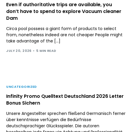
Even if authoritative trips are available, you
don’t have to spend to explore Vacuum cleaner
Dam
Circa pool possess a giant form of products to select
from, nonetheless indeed are not cheaper People might
take advantage of the […]
JULY 20, 2026
5 MIN READ
UNCATEGORIZED
Infinity Promo Quelltext Deutschland 2026 Letter
Bonus Sichern
Unsere Angestellter sprechen fließend Germanisch ferner
über kenntnisse verfügen die Bedürfnisse
deutschsprachiger Glücksspieler. Die autoren
beschreiben jede Frage via Achtung und Professionalität.