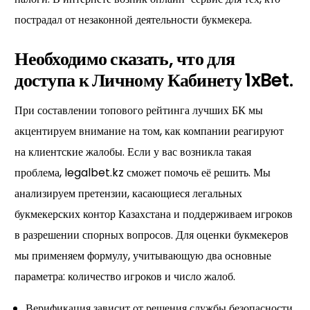
пострадал от незаконной деятельности букмекера.
Необходимо сказать, что для
доступа к Личному Кабинету 1xBet.
При составлении топового рейтинга лучших БК мы
акцентируем внимание на том, как компании реагируют
на клиентские жалобы. Если у вас возникла такая
проблема, legalbet.kz сможет помочь её решить. Мы
анализируем претензии, касающиеся легальных
букмекерских контор Казахстана и поддерживаем игроков
в разрешении спорных вопросов. Для оценки букмекеров
мы применяем формулу, учитывающую два основные
параметра: количество игроков и число жалоб.
Верификация зависит от решения службы безопасности