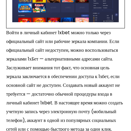
Войти в личный кабинет 1xbet можно только через
официальный сайт или рабочие зеркала компании. Если
официальный сайт недоступен, можно воспользоваться
зеркалами 1хБет — альтернативными адресами сайта.
Заслуживает внимания тот факт, что основная цель
зеркала заключается в обеспечении доступа к 1хбет, если
основной сайт не доступен. Создавать новый аккаунт не
требуется — достаточно обычной процедуры входа в
личный кабинет 1xbet. В настоящее время можно создать
учетную запись через электронную почту (мобильный
телефон), аккаунт в одной из популярных социальных
сетей или с помощью быстрого метода за один клик.