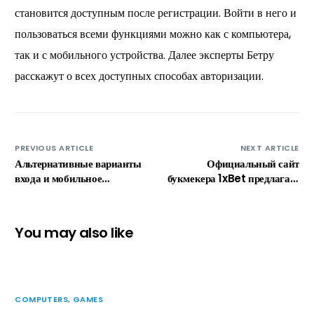
становится доступным после регистрации. Войти в него и
пользоваться всеми функциями можно как с компьютера,
так и с мобильного устройства. Далее эксперты Бетру
расскажут о всех доступных способах авторизации.
PREVIOUS ARTICLE
NEXT ARTICLE
Альтернативные варианты
Официальный сайт
входа и мобильное
букмекера 1xBet предлагает
приложение 1xBet: зеркало.
регистрацию, зеркала и
бонусы на 2025 год.
You may also like
COMPUTERS, GAMES