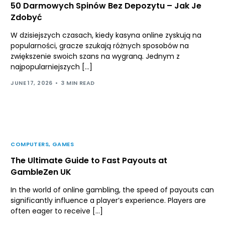
50 Darmowych Spinów Bez Depozytu – Jak Je
Zdobyć
W dzisiejszych czasach, kiedy kasyna online zyskują na
popularności, gracze szukają różnych sposobów na
zwiększenie swoich szans na wygraną. Jednym z
najpopularniejszych […]
JUNE 17, 2026
3 MIN READ
COMPUTERS, GAMES
The Ultimate Guide to Fast Payouts at
GambleZen UK
In the world of online gambling, the speed of payouts can
significantly influence a player’s experience. Players are
often eager to receive […]