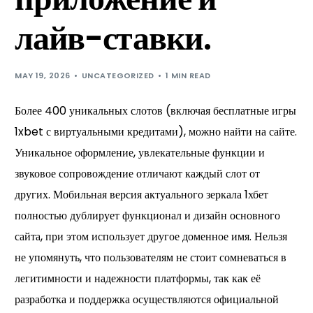
лайв-ставки.
MAY 19, 2026
UNCATEGORIZED
1 MIN READ
Более 400 уникальных слотов (включая бесплатные игры
1xbet с виртуальными кредитами), можно найти на сайте.
Уникальное оформление, увлекательные функции и
звуковое сопровождение отличают каждый слот от
других. Мобильная версия актуального зеркала 1хбет
полностью дублирует функционал и дизайн основного
сайта, при этом использует другое доменное имя.
Нельзя
не упомянуть, что пользователям не стоит сомневаться в
легитимности и надежности платформы, так как её
разработка и поддержка осуществляются официальной