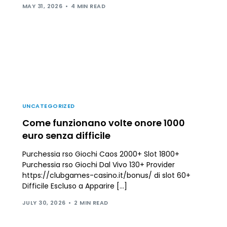
MAY 31, 2026
4 MIN READ
UNCATEGORIZED
Come funzionano volte onore 1000
euro senza difficile
Purchessia rso Giochi Caos 2000+ Slot 1800+
Purchessia rso Giochi Dal Vivo 130+ Provider
https://clubgames-casino.it/bonus/ di slot 60+
Difficile Escluso a Apparire […]
JULY 30, 2026
2 MIN READ