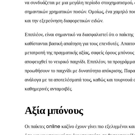
να συνδυάζεται με μια μεγάλη περίοδο στοιχηματισμού, 
σημαντικών χρηματικών ποσών. Ομοίως, ένα χαμηλό ποσο
και την εξερεύνηση διαφορετικών ειδών.
Επιπλέον, είναι σημαντικό να διασφαλιστεί ότι ο παίκτης
καθίστανται βασική απαίτηση για τους επενδυτές. Απαιτ
μετατροπή της πραγματικής αξίας, σαφείς όρους μπόνους
αποφευχθεί το νευρικό παιχνίδι. Επιπλέον, τα προγράμ
προωθήσουν το παιχνίδι με δυνατότητα απόκρισης. Παρα
ανάλογα με τα αποτελέσματά τους, καθώς και τουρνουά α
καθημερινές ανταμοιβές.
Αξία μπόνους
Οι παίκτες online καζίνο έχουν γίνει πιο εξελιγμένοι κα