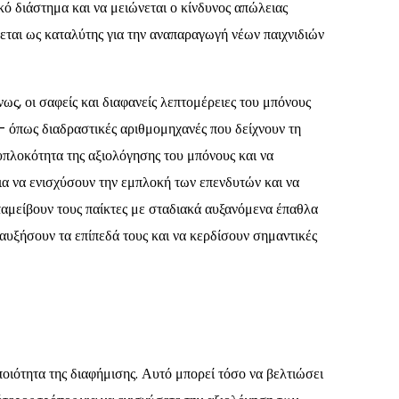
κό διάστημα και να μειώνεται ο κίνδυνος απώλειας
εται ως καταλύτης για την αναπαραγωγή νέων παιχνιδιών
νως, οι σαφείς και διαφανείς λεπτομέρειες του μπόνους
 – όπως διαδραστικές αριθμομηχανές που δείχνουν τη
υπλοκότητα της αξιολόγησης του μπόνους και να
ια να ενισχύσουν την εμπλοκή των επενδυτών και να
αμείβουν τους παίκτες με σταδιακά αυξανόμενα έπαθλα
 αυξήσουν τα επίπεδά τους και να κερδίσουν σημαντικές
 ποιότητα της διαφήμισης. Αυτό μπορεί τόσο να βελτιώσει