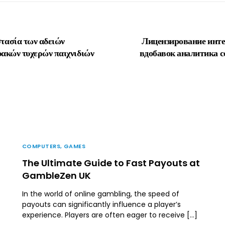
τασία των αδειών
Лицензирование инт
υακών τυχερών παιχνιδιών
вдобавок аналитика 
COMPUTERS, GAMES
The Ultimate Guide to Fast Payouts at
GambleZen UK
In the world of online gambling, the speed of
payouts can significantly influence a player’s
experience. Players are often eager to receive […]