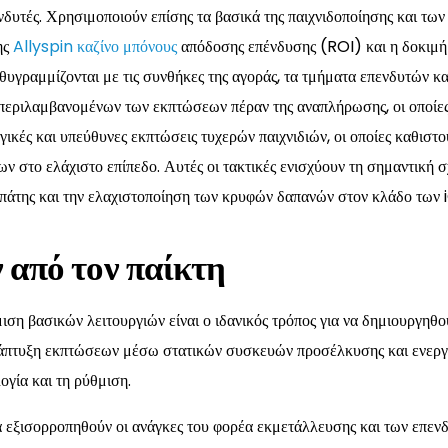
νδυτές. Χρησιμοποιούν επίσης τα βασικά της παιχνιδοποίησης και τω
ης
Allyspin καζίνο μπόνους
απόδοσης επένδυσης (ROI) και η δοκιμή
υθυγραμμίζονται με τις συνθήκες της αγοράς, τα τμήματα επενδυτών κ
περιλαμβανομένων των εκπτώσεων πέραν της αναπλήρωσης, οι οποίες 
ικές και υπεύθυνες εκπτώσεις τυχερών παιχνιδιών, οι οποίες καθιστ
 στο ελάχιστο επίπεδο. Αυτές οι τακτικές ενισχύουν τη σημαντική σχ
 απάτης και την ελαχιστοποίηση των κρυφών δαπανών στον κλάδο τω
από τον παίκτη
ιση βασικών λειτουργιών είναι ο ιδανικός τρόπος για να δημιουργη
 ανάπτυξη εκπτώσεων μέσω στατικών συσκευών προσέλκυσης και ενε
γία και τη ρύθμιση.
 να εξισορροπηθούν οι ανάγκες του φορέα εκμετάλλευσης και των επεν