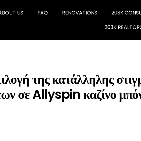
ABOUT US
FAQ
RENOVATIONS
203K CONS
203K REALTOR
πιλογή της κατάλληλης στιγ
ων σε Allyspin καζίνο μπόν