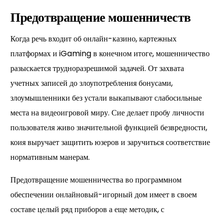
Предотвращение мошенничеств
Когда речь входит об онлайн-казино, картежных
платформах и iGaming в конечном итоге, мошенничество
разыскается трудноразрешимой задачей. От захвата
учетных записей до злоупотребления бонусами,
злоумышленники без устали выкапывают слабосильные
места на видеоигровой миру. Сие делает пробу личности
пользователя живо значительной функцией безвредности,
коия выручает защитить юзеров и заручиться соответствие
нормативным манерам.
Предотвращение мошенничества во программном
обеспечении онлайновый-игорный дом имеет в своем
составе целый ряд приборов а еще методик, с