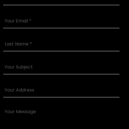
r
s
t
Y
N
o
a
u
m
r
e
E
L
*
m
a
a
s
i
t
l
N
Y
*
a
o
m
u
e
r
*
S
Y
u
o
b
u
j
r
e
A
Y
c
d
o
t
d
u
r
r
e