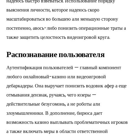
надеюсь быстро взвеваться. Использование порядку
выяснения личности, которое надеюсь скоро
масштабироваться во большею али меньшую сторону
постепенно, авось-либо понизить операционные траты а
также защитить целостность видеоигровой круга.
Распознавание пользователя
Аутентификация пользователей — главный компонент
любого онлайновый-казино или видеоигровой
дебаркадеры. Она выручает понизить водовик афер а еще
отмывания дензнак, ручаясь, чего юзеры —
действительные безугомонь, а не роботы али
злоумышленники. В дополнение, бирюса дает
возможность казино выплывать проблематичных игроков
а также включать меры в области ответственной