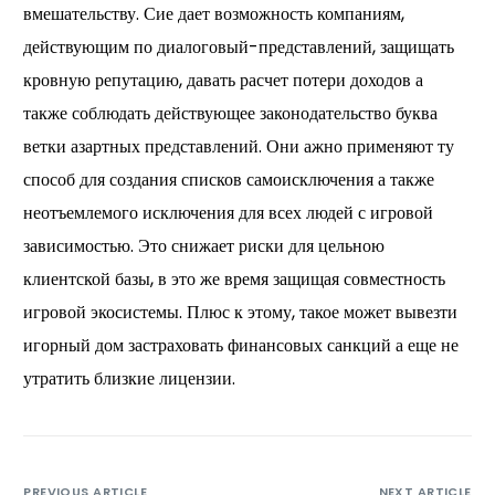
вмешательству. Сие дает возможность компаниям,
действующим по диалоговый-представлений, защищать
кровную репутацию, давать расчет потери доходов а
также соблюдать действующее законодательство буква
ветки азартных представлений. Они ажно применяют ту
способ для создания списков самоисключения а также
неотъемлемого исключения для всех людей с игровой
зависимостью. Это снижает риски для цельною
клиентской базы, в это же время защищая совместность
игровой экосистемы. Плюс к этому, такое может вывезти
игорный дом застраховать финансовых санкций а еще не
утратить близкие лицензии.
PREVIOUS ARTICLE
NEXT ARTICLE