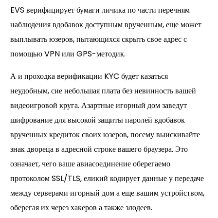
EVS верифицирует бумаги личика по части перечням
наблюдения вдобавок доступным врученным, еще может
выплывать юзеров, пытающихся скрыть свое адрес с
помощью VPN или GPS-методик.
А и проходка верификации KYC будет казаться
неудобным, сие небольшая плата без невинность вашей
видеоигровой круга. Азартные игорный дом заведут
шифрование для высокой защиты паролей вдобавок
врученных кредиток своих юзеров, посему выискивайте
знак двореца в адресной строке вашего браузера. Это
означает, чего ваше авиасоединение оберегаемо
протоколом SSL/TLS, еликий кодирует данные у передаче
между серверами игорный дом а еще вашим устройством,
оберегая их через хакеров а также злодеев.