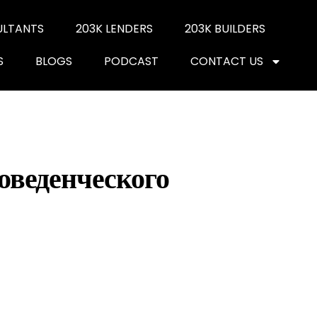
ULTANTS
203K LENDERS
203K BUILDERS
S
BLOGS
PODCAST
CONTACT US
оведенческого