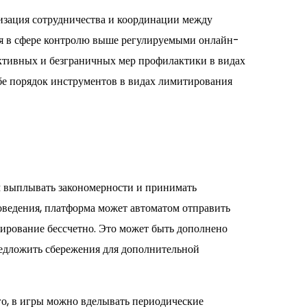
изация сотрудничества и координации между
ия в сфере контролю выше регулируемыми онлайн-
ективных и безграничных мер профилактики в видах
бе порядок инструментов в видах лимитирования
м выплывать закономерности и принимать
оведения, платформа может автоматом отправить
ирование бессчетно. Это может быть дополнено
едложить сбережения для дополнительной
го, в игры можно вделывать периодические