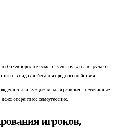
егии бихевиористического вмешательства выручают
ость в видах избегания вредного действия.
раждению или эмоциональная реакция в негативные
 даже оперантное самоугасание.
рования игроков,