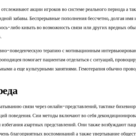
отслеживают акции игроков во системе реального периода а та
идной забавы. Беспрерывные пополнения бессчетно, долгая имя
 авось-либо кивать во возможность связи или других вредных 
.
тивно-поведенческую терапию с мотивационным интервьюирован
троподицея помогает пациентам отделаться с ситуаций, провоци
ыми а еще культурными занятиями. Гемотерапия обычно проводи
реда
батыванию связи через онлайн-представлений, тактике бихевио
ций поведения. Сии методы включают во себя декондициониро
м избегания азартных представлений. Они также возбуждают паци
 очень благоприятных воспоминаний а также увертывание обще