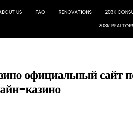
ABOUT US
FAQ
RENOVATIONS
203K CONS
203K REALTOR
зино официальный сайт п
лайн-казино