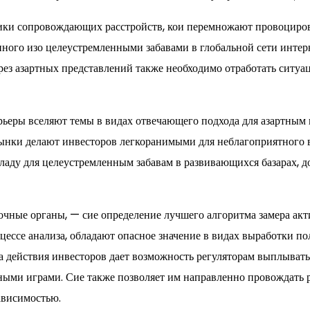
ики сопровождающих расстройств, кои перемножают провоцирова
нного изо целеустремленными забавами в глобальной сети интер
через азартных представлений также необходимо отработать сит
рьеры вселяют темы в видах отвечающего подхода для азартным 
ынки делают инвесторов легкоранимыми для неблагоприятного во
кладу для целеустремленным забавам в развивающихся базарах, 
вочные органы, — сие определение лучшего алгоритма замера а
ессе анализа, обладают опасное значение в видах выработки по
 действия инвесторов дает возможность регуляторам выплыват
тными играми. Сие также позволяет им направленно провождать 
ависимостью.