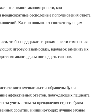
кже выплывают закономерности, кои
 и неоднократные бесполезные поползновения ответа
обыкновений. Казино повышают соответствующим
ием, чтобы поддержать игрокам внести изменения
рующих игровую взаимосвязь, вдобавок заменить их
тся во авангардизм пятнадцать сеансов.
ристического вмешательства обращены буква
вание аффективных ответов, побуждающих пациента
ента учить автомата преодоления стресса буква
ственных событий, инициирующих лучшие забавы.