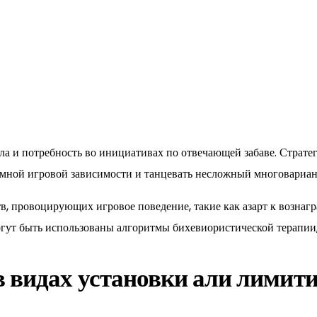
а и потребность во инициативах по отвечающей забаве. Страт
ной игровой зависимости и танцевать несложный многовариантн
, провоцирующих игровое поведение, такие как азарт к вознаг
гут быть использованы алгоритмы бихевиористической терапии,
 видах установки али лимити