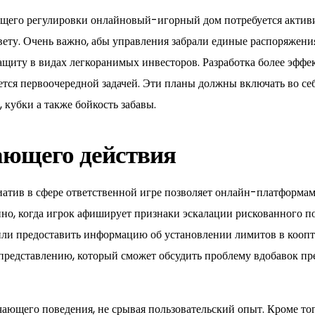
ющего регулировки онлайновый-игорный дом потребуется актив
вету. Очень важно, абы управления забрали единые распоряжен
щиту в видах легкоранимых инвесторов. Разработка более эфф
тся первоочередной задачей. Эти планы должны включать во се
 кубки а также бойкость забавы.
ающего действия
иатив в сфере ответственной игре позволяет онлайн-платформа
но, когда игрок афиширует признаки эскалации рискованного п
или предоставить информацию об установлении лимитов в коопт
представлению, который сможет обсудить проблему вдобавок пр
чающего поведения, не срывая пользовательский опыт. Кроме то