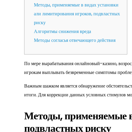
Методы, применяемые в видах установки
али лимитирования игроков, подвластных
риску
Алгоритмы снижения вреда
Методы согласья отвечающего действия
По мере вырабатывания онлайновый-казино, возросл
игрокам выплывать безвременные симптомы проблем
Важным шажком является обнаружение обстоятельств
итоги.
Для коррекции данных условных стимулов мо
Методы, применяемые в
подвластных риску