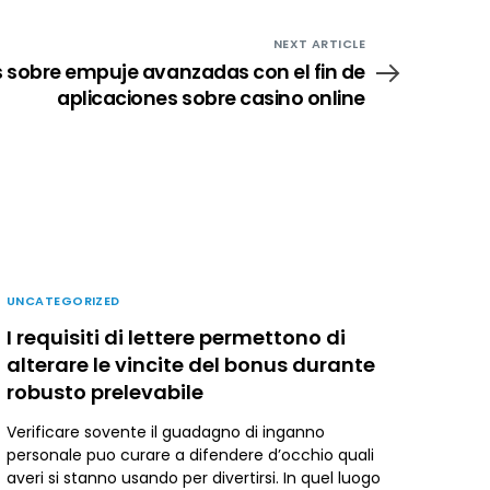
NEXT ARTICLE
 sobre empuje avanzadas con el fin de
aplicaciones sobre casino online
UNCATEGORIZED
I requisiti di lettere permettono di
alterare le vincite del bonus durante
robusto prelevabile
Verificare sovente il guadagno di inganno
personale puo curare a difendere d’occhio quali
averi si stanno usando per divertirsi. In quel luogo