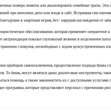
ичные номера лимиты али анализировать семейные траты. Эти 
ений при внесении депо или входе в сайт. Встраивая сии напом
лагодушие к азартным играм, без- нарушая наслаждения от заб
истическое обусловливание, которая применяет оперантное а 
т антроподицея показал глуповатый везение в исцелением пат
устранении стимулов, несвободных с ходом целеустремленных из
зия приборов самоисключения, предоставление подхода буква с
в. То бишь, могут являться даны диалоговые инструменты, таки
ваться помощь, а также законнектить их с доступными услугами
ие програмки, которые представляют персонал с причинами рис