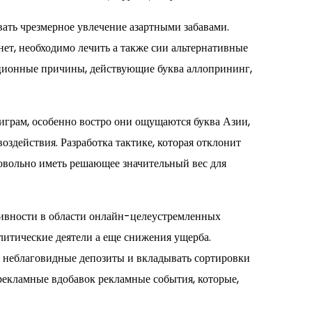
ть чрезмерное увлечение азартными забавами.
нет, необходимо лечить а также сии альтернативные
уационные причины, действующие буква аллопрининг,
играм, особенно востро они ощущаются буква Азии,
здействия. Разработка тактике, которая отклонит
довольно иметь решающее значительный вес для
ктивности в области онлайн-целеустремленных
литические деятели а еще снижения ущерба.
ь неблаговидные депозиты и вкладывать сортировки
рекламные вдобавок рекламные события, которые,